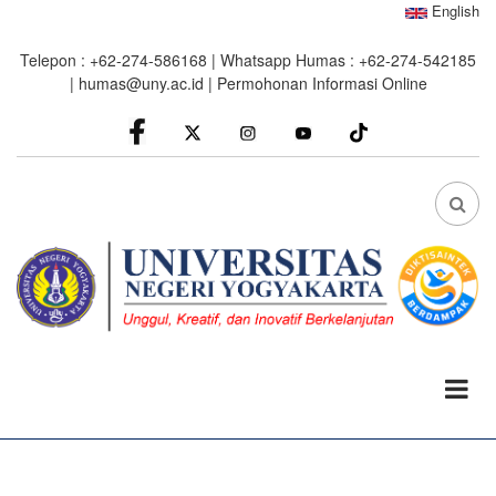
Skip
English
to
Telepon : +62-274-586168 | Whatsapp Humas : +62-274-542185
main
|
humas@uny.ac.id
|
Permohonan Informasi Online
content
facebook
Instagram
youtube
FA
FA-
SEA
DRO
TRI
0%
read