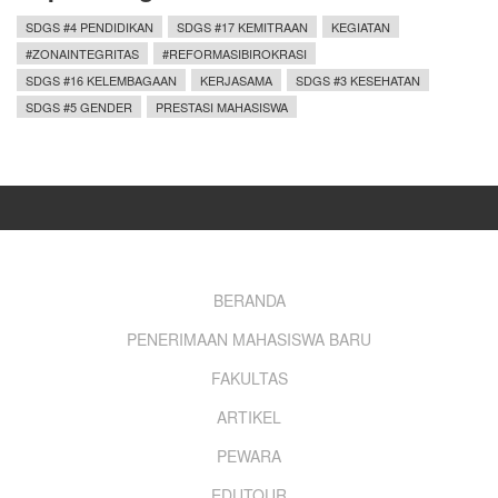
SDGS #4 PENDIDIKAN
SDGS #17 KEMITRAAN
KEGIATAN
#ZONAINTEGRITAS
#REFORMASIBIROKRASI
SDGS #16 KELEMBAGAAN
KERJASAMA
SDGS #3 KESEHATAN
SDGS #5 GENDER
PRESTASI MAHASISWA
Footer
BERANDA
PENERIMAAN MAHASISWA BARU
menu
FAKULTAS
ARTIKEL
PEWARA
EDUTOUR