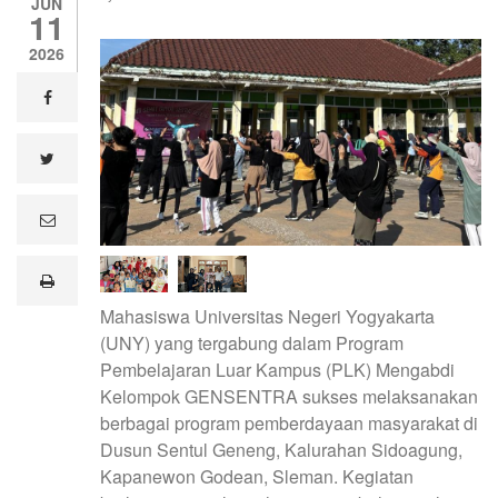
JUN
11
2026
facebook
twitter
e
m
a
i
print
l
Mahasiswa Universitas Negeri Yogyakarta
(UNY) yang tergabung dalam Program
Pembelajaran Luar Kampus (PLK) Mengabdi
Kelompok GENSENTRA sukses melaksanakan
berbagai program pemberdayaan masyarakat di
Dusun Sentul Geneng, Kalurahan Sidoagung,
Kapanewon Godean, Sleman. Kegiatan