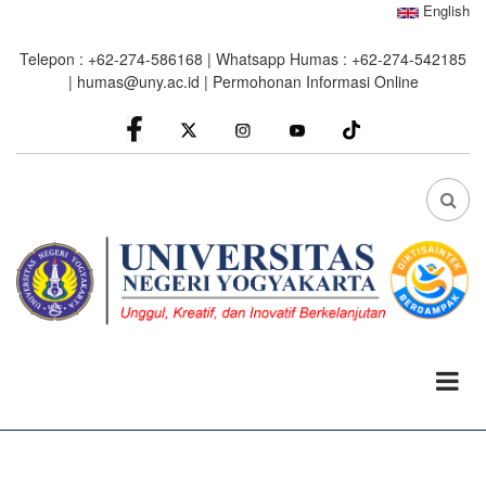
Skip
English
to
Telepon : +62-274-586168 | Whatsapp Humas : +62-274-542185
main
|
humas@uny.ac.id
|
Permohonan Informasi Online
content
facebook
Instagram
youtube
FA
FA-
SEA
DRO
TRI
0%
read