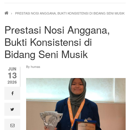
Breadcrumb
PRESTASI NOSI ANGGANA, BUKTI KONSISTENSI DI BIDANG SENI MUSIK
Prestasi Nosi Anggana,
Bukti Konsistensi di
Bidang Seni Musik
By
humas
JUN
13
2026
facebook
twitter
e
m