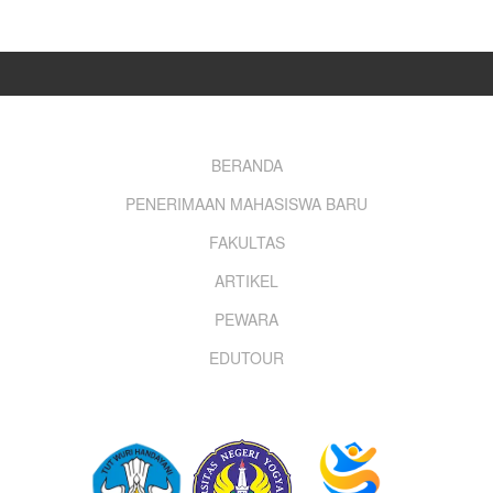
Footer
BERANDA
PENERIMAAN MAHASISWA BARU
menu
FAKULTAS
ARTIKEL
PEWARA
EDUTOUR