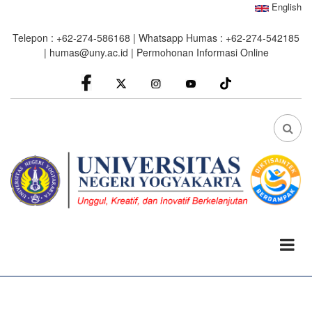
Skip
English
to
Telepon : +62-274-586168 | Whatsapp Humas : +62-274-542185
main
|
humas@uny.ac.id
|
Permohonan Informasi Online
content
facebook
Instagram
youtube
FA
FA-
SEA
DRO
TRI