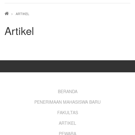
Breadcrumb
ARTIKEL
Artikel
Footer
BERANDA
PENERIMAAN MAHASISWA BARU
menu
FAKULTAS
ARTIKEL
PEWARA