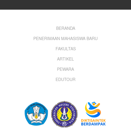
Footer
BERANDA
PENERIMAAN MAHASISWA BARU
menu
FAKULTAS
ARTIKEL
PEWARA
EDUTOUR