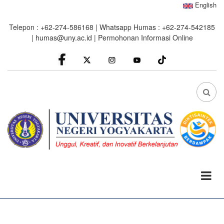
Skip
English
to
Telepon : +62-274-586168 | Whatsapp Humas : +62-274-542185
main
|
humas@uny.ac.id
|
Permohonan Informasi Online
content
facebook
Instagram
youtube
FA
FA-
SEA
DRO
TRI