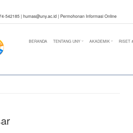
274-542185 |
humas@uny.ac.id
|
Permohonan Informasi Online
BERANDA
TENTANG UNY
AKADEMIK
RISET 
ar