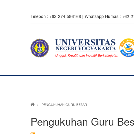
Skip
to
Telepon : +62-274-586168 | Whatsapp Humas : +62-
main
content
Breadcrumb
PENGUKUHAN GURU BESAR
Pengukuhan Guru Bes