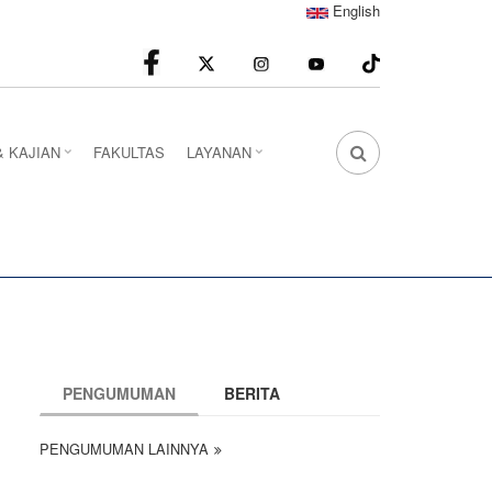
English
facebook
Instagram
youtube
& KAJIAN
FAKULTAS
LAYANAN
FA
FA-
SEARCH
DROPDOWN
TRIGGER
PENGUMUMAN
BERITA
PENGUMUMAN LAINNYA