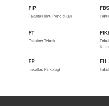
FIP
FB
Fakultas Ilmu Pendidikan
Faku
FT
FIK
Fakultas Teknik
Fakul
Kese
FP
FH
Fakultas Psikologi
Faku