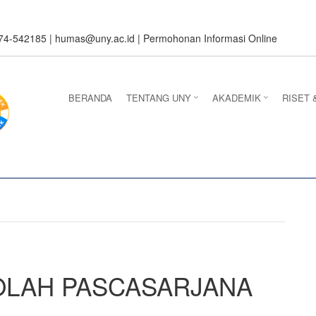
274-542185 |
humas@uny.ac.id
|
Permohonan Informasi Online
BERANDA
TENTANG UNY
AKADEMIK
RISET 
OLAH PASCASARJANA