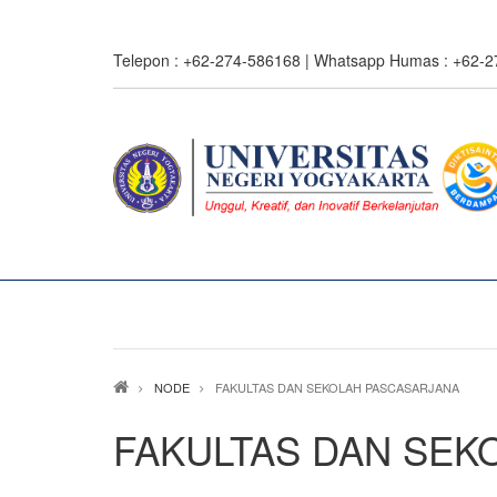
Skip
to
Telepon : +62-274-586168 | Whatsapp Humas : +62-
main
content
Breadcrumb
NODE
FAKULTAS DAN SEKOLAH PASCASARJANA
FAKULTAS DAN SEK