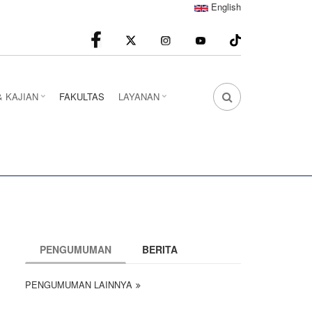
English
facebook
Instagram
youtube
& KAJIAN
FAKULTAS
LAYANAN
FA
FA-
SEARCH
DROPDOWN
TRIGGER
PENGUMUMAN
BERITA
PENGUMUMAN LAINNYA