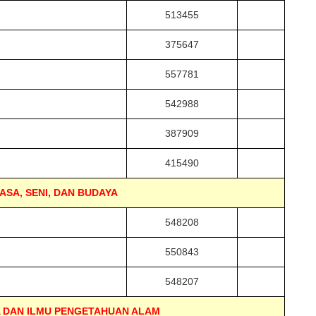
513455
375647
557781
542988
387909
415490
SA, SENI, DAN BUDAYA
548208
550843
548207
 DAN ILMU PENGETAHUAN ALAM