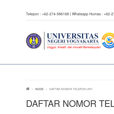
Skip
to
Telepon : +62-274-586168 | Whatsapp Humas : +62-
main
content
Breadcrumb
NODE
DAFTAR NOMOR TELEPON UNY
DAFTAR NOMOR TE