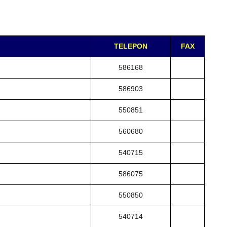
TELEPON
FAX
586168
586903
550851
560680
540715
586075
550850
540714