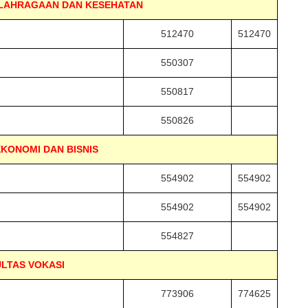
OLAHRAGAAN DAN KESEHATAN
512470
512470
550307
550817
550826
KONOMI DAN BISNIS
554902
554902
554902
554902
554827
LTAS VOKASI
773906
774625