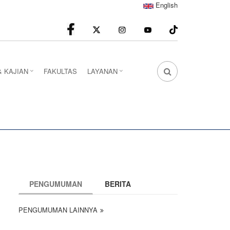
English
facebook
Instagram
youtube
& KAJIAN
FAKULTAS
LAYANAN
FA
FA-
SEARCH
DROPDOWN
TRIGGER
PENGUMUMAN
BERITA
PENGUMUMAN LAINNYA