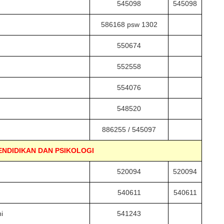
545098
545098
586168 psw
1302
550674
552558
554076
548520
886255 / 545097
ENDIDIKAN DAN PSIKOLOGI
520094
520094
540611
540611
i
541243