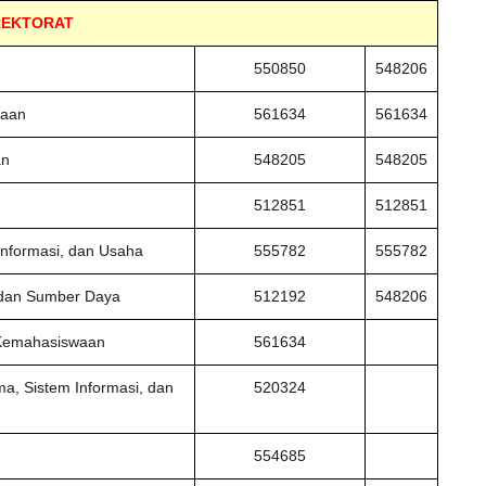
REKTORAT
550850
548206
waan
561634
561634
an
548205
548205
512851
512851
Informasi, dan Usaha
555782
555782
, dan Sumber Daya
512192
548206
n Kemahasiswaan
561634
ma, Sistem Informasi, dan
520324
554685