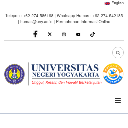
Skip
English
to
Telepon : +62-274-586168 | Whatsapp Humas : +62-274-542185
main
|
humas@uny.ac.id
|
Permohonan Informasi Online
content
facebook
Instagram
youtube
FA
FA-
SEA
DRO
TRI