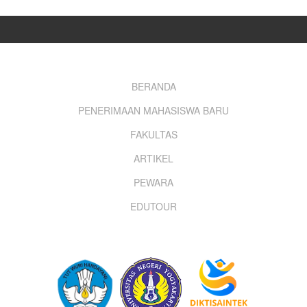
Footer
BERANDA
PENERIMAAN MAHASISWA BARU
menu
FAKULTAS
ARTIKEL
PEWARA
EDUTOUR