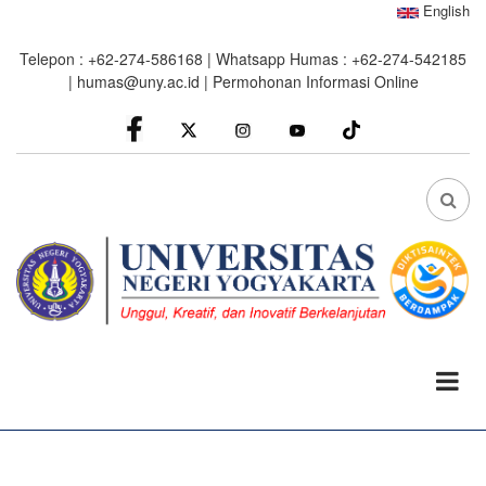
Skip
English
to
Telepon : +62-274-586168 | Whatsapp Humas : +62-274-542185
main
|
humas@uny.ac.id
|
Permohonan Informasi Online
content
facebook
Instagram
youtube
FA
FA-
SEA
DRO
TRI