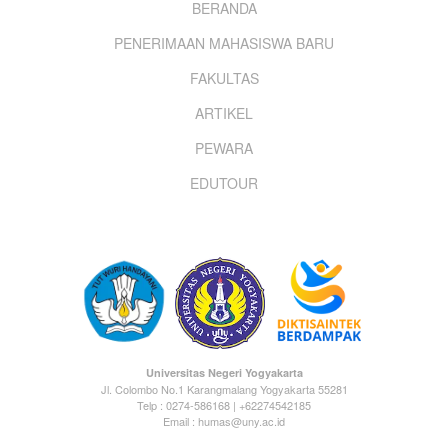
Footer
BERANDA
PENERIMAAN MAHASISWA BARU
menu
FAKULTAS
ARTIKEL
PEWARA
EDUTOUR
Universitas Negeri Yogyakarta
Jl. Colombo No.1 Karangmalang Yogyakarta 55281
Telp : 0274-586168 | +62274542185
Email : humas@uny.ac.id