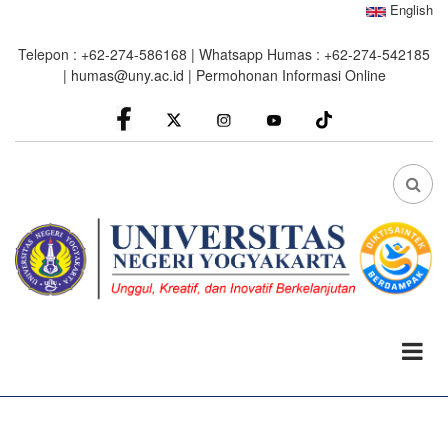
Skip
English
to
Telepon : +62-274-586168 | Whatsapp Humas : +62-274-542185
main
|
humas@uny.ac.id
|
Permohonan Informasi Online
content
facebook
Instagram
youtube
FA
FA-
SEA
DRO
TRI