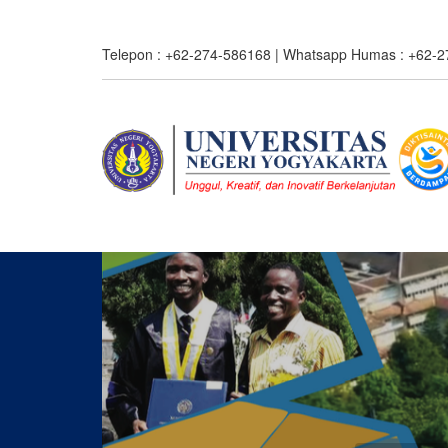
Skip
to
Telepon : +62-274-586168 | Whatsapp Humas : +62-
main
content