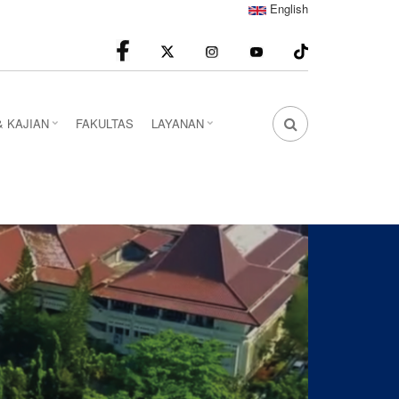
English
facebook
Instagram
youtube
& KAJIAN
FAKULTAS
LAYANAN
FA
FA-
SEARCH
DROPDOWN
TRIGGER