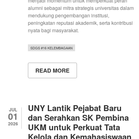
menjadi momentum untuk memperkuat peran
alumni sebagai mitra strategis universitas dalam
mendukung pengembangan institusi,
peningkatan reputasi akademik, serta kontribusi
nyata bagi masyarakat.
SDGS #16 KELEMBAGAAN
READ MORE
ABOUT
DPP
IKA
UNY
PERIODE
2026–
2030
UNY Lantik Pejabat Baru
RESMI
JUL
01
DILANTIK,
dan Serahkan SK Pembina
PERKUAT
2026
UKM untuk Perkuat Tata
SINERGI
ALUMNI
Kelola dan Kemahasiswaan
UNTUK