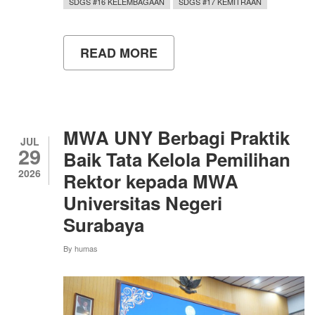
SDGS #16 KELEMBAGAAN
SDGS #17 KEMITRAAN
READ MORE
ABOUT
UNY
PERKUAT
LITERASI
DIGITAL
PEMUDA
GUWOSARI
MWA UNY Berbagi Praktik
MELALUI
JUL
29
EDUKASI
Baik Tata Kelola Pemilihan
BAHAYA
2026
Rektor kepada MWA
JUDI
ONLINE
Universitas Negeri
DAN
PINJAMAN
Surabaya
ONLINE
ILEGAL
By
humas