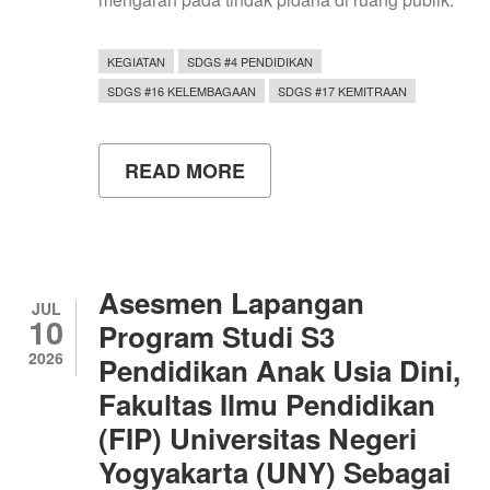
KEGIATAN
SDGS #4 PENDIDIKAN
SDGS #16 KELEMBAGAAN
SDGS #17 KEMITRAAN
READ MORE
ABOUT
REKTOR
UNY
JADI
PEMBINA
UPACARA
DI
Asesmen Lapangan
SMAN
JUL
10
6
Program Studi S3
YOGYAKARTA,
2026
Pendidikan Anak Usia Dini,
PERKUAT
KARAKTER
Fakultas Ilmu Pendidikan
DAN
WAWASAN
(FIP) Universitas Negeri
KEBANGSAAN
Yogyakarta (UNY) Sebagai
PELAJAR