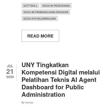
SOFTSKILL
SDGS #4 PENDIDIKAN
SDGS #8 PEMBANGUNAN EKONOMI
SDGS #16 KELEMBAGAAN
READ MORE
ABOUT
MAHASISWA
BARU
JALUR
SNBT
UNY
DIBEKALI
UNY Tingkatkan
SOFT
JUL
21
SKILLS
Kompetensi Digital melalui
UNTUK
2026
Pelatihan Teknis AI Agent
BERTRANSFORMASI
MENUJU
Dashboard for Public
INSAN
UNGGUL
Administration
By
humas