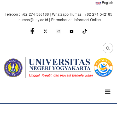
Skip
English
to
Telepon : +62-274-586168 | Whatsapp Humas : +62-274-542185
main
|
humas@uny.ac.id
|
Permohonan Informasi Online
content
facebook
Instagram
youtube
FA
FA-
SEA
DRO
TRI