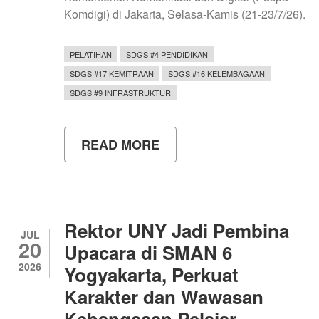
Komdigi) di Jakarta, Selasa-Kamis (21-23/7/26).
PELATIHAN
SDGS #4 PENDIDIKAN
SDGS #17 KEMITRAAN
SDGS #16 KELEMBAGAAN
SDGS #9 INFRASTRUKTUR
READ MORE
ABOUT
UNY
TINGKATKAN
KOMPETENSI
DIGITAL
MELALUI
PELATIHAN
Rektor UNY Jadi Pembina
TEKNIS
JUL
20
AI
Upacara di SMAN 6
AGENT
2026
Yogyakarta, Perkuat
DASHBOARD
FOR
Karakter dan Wawasan
PUBLIC
ADMINISTRATION
Kebangsaan Pelajar