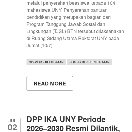
melalui penyerahan beasiswa kepada 104
mahasiswa UNY. Penyerahan bantuan
pendidikan yang merupakan bagian dari
Program Tanggung Jawab Sosial dan
Lingkungan (TJSL) BTN tersebut dilaksanakan
di Ruang Sidang Utama Rektorat UNY pada
Jumat (10/7).
SDGS #17 KEMITRAAN
SDGS #16 KELEMBAGAAN
READ MORE
ABOUT
UNY
DAN
BTN
PERKUAT
SINERGI,
104
DPP IKA UNY Periode
MAHASISWA
JUL
02
TERIMA
2026–2030 Resmi Dilantik,
BEASISWA