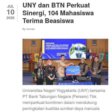
PENDIDIKAN
UNY dan BTN Perkuat
ANAK
JUL
10
USIA
Sinergi, 104 Mahasiswa
DINI,
2026
Terima Beasiswa
FAKULTAS
ILMU
PENDIDIKAN
By
humas
(FIP)
UNIVERSITAS
NEGERI
YOGYAKARTA
(UNY)
SEBAGAI
BENTUK
PENGEMBANGAN
SDGS
4
Universitas Negeri Yogyakarta (UNY) bersama
PT Bank Tabungan Negara (Persero) Tbk.
memperkuat komitmen dalam mendukung
peningkatan kualitas sumber daya manusia