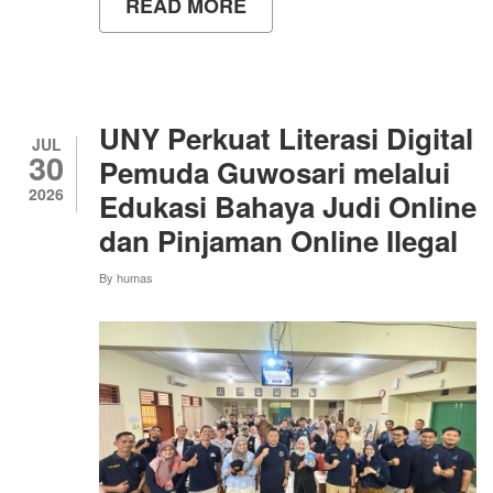
READ MORE
ABOUT
MAHASISWA
BARU
ANTUSIAS
AMBIL
JAS
ALMAMATER,
UNY Perkuat Literasi Digital
RELA
JUL
30
DATANG
Pemuda Guwosari melalui
DARI
2026
Edukasi Bahaya Judi Online
KEBUMEN
BERSAMA
dan Pinjaman Online Ilegal
ORANG
TUA
By
humas