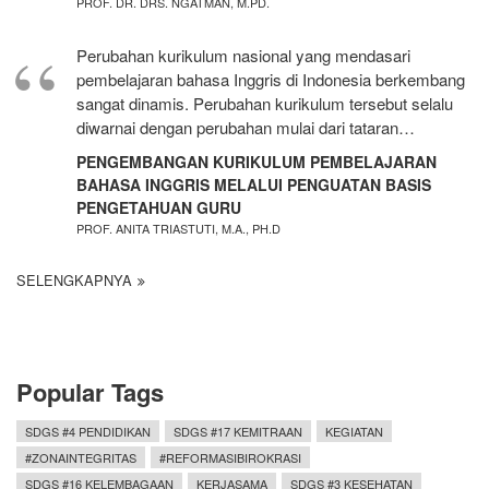
PROF. DR. DRS. NGATMAN, M.PD.
Perubahan kurikulum nasional yang mendasari
pembelajaran bahasa Inggris di Indonesia berkembang
sangat dinamis. Perubahan kurikulum tersebut selalu
diwarnai dengan perubahan mulai dari tataran…
PENGEMBANGAN KURIKULUM PEMBELAJARAN
BAHASA INGGRIS MELALUI PENGUATAN BASIS
PENGETAHUAN GURU
PROF. ANITA TRIASTUTI, M.A., PH.D
SELENGKAPNYA
Popular Tags
SDGS #4 PENDIDIKAN
SDGS #17 KEMITRAAN
KEGIATAN
#ZONAINTEGRITAS
#REFORMASIBIROKRASI
SDGS #16 KELEMBAGAAN
KERJASAMA
SDGS #3 KESEHATAN