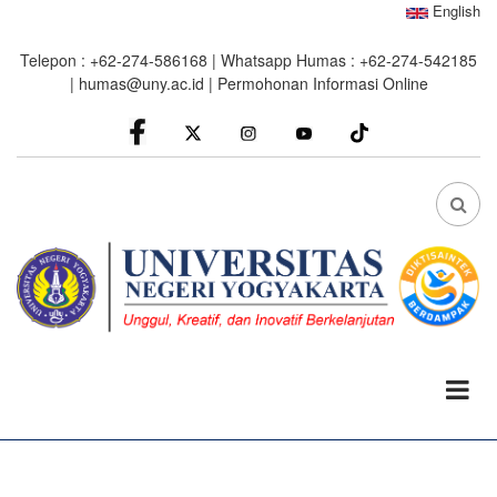
Skip
English
to
Telepon : +62-274-586168 | Whatsapp Humas : +62-274-542185
main
|
humas@uny.ac.id
|
Permohonan Informasi Online
content
facebook
Instagram
youtube
FA
FA-
SEA
DRO
TRI