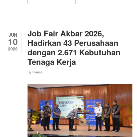
GERAKAN
PENGELOLAAN
SAMPAH
BERBASIS
MASYARAKAT
DORONG
Job Fair Akbar 2026,
LINGKUNGAN
JUN
10
BERSIH
Hadirkan 43 Perusahaan
DAN
2026
dengan 2.671 Kebutuhan
BERKELANJUTAN
Tenaga Kerja
By
humas