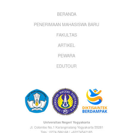
Footer
BERANDA
PENERIMAAN MAHASISWA BARU
menu
FAKULTAS
ARTIKEL
PEWARA
EDUTOUR
Universitas Negeri Yogyakarta
Jl. Colombo No.1 Karangmalang Yogyakarta 55281
Telp : 0274-586168 | +62274542185