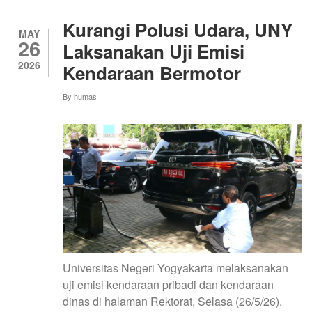
LAHIR
PANCASILA
Kurangi Polusi Udara, UNY
2026,
MAY
26
TEGUHKAN
Laksanakan Uji Emisi
SEMANGAT
2026
Kendaraan Bermotor
PERSATUAN
BANGSA
By
humas
Universitas Negeri Yogyakarta melaksanakan
uji emisi kendaraan pribadi dan kendaraan
dinas di halaman Rektorat, Selasa (26/5/26).