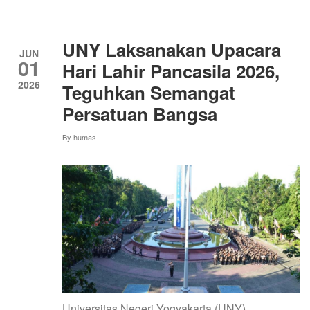
VIETNAM–
INDONESIA,
MEMPERLUAS
JEJARING
UNY Laksanakan Upacara
RISET
JUN
01
UNY
Hari Lahir Pancasila 2026,
DI
2026
Teguhkan Semangat
ASIA
TENGGARA
Persatuan Bangsa
By
humas
Universitas Negeri Yogyakarta (UNY)