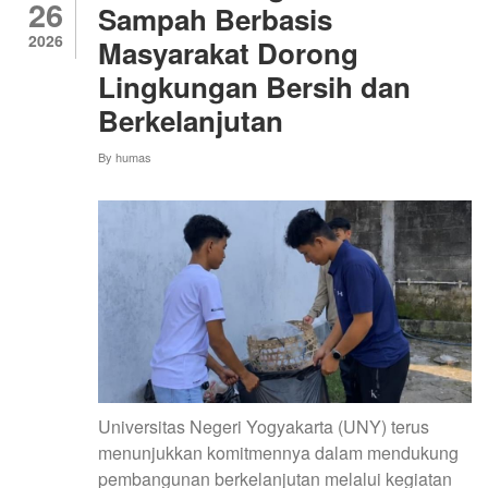
26
UNY
Sampah Berbasis
Jadi
2026
Masyarakat Dorong
Pembina
Lingkungan Bersih dan
Upacara
di
Berkelanjutan
SMAN
By
humas
6
Yogyakarta,
Perkuat
Karakter
dan
Wawasan
Kebangsaan
Pelajar
Universitas Negeri Yogyakarta (UNY) terus
menunjukkan komitmennya dalam mendukung
pembangunan berkelanjutan melalui kegiatan