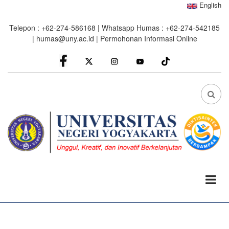
Skip
English
to
Telepon : +62-274-586168 | Whatsapp Humas : +62-274-542185
main
|
humas@uny.ac.id
|
Permohonan Informasi Online
content
facebook
Instagram
youtube
FA
FA-
SEA
DRO
TRI