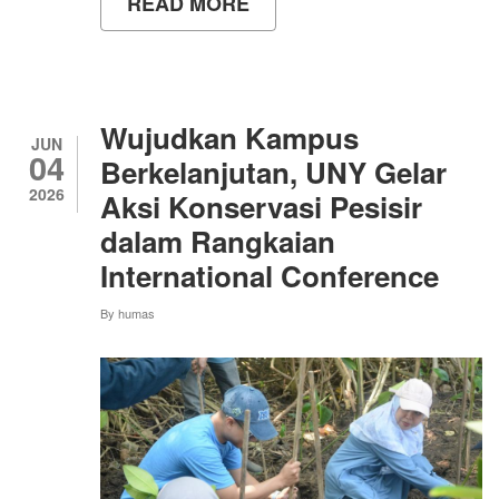
READ MORE
ABOUT
MAHASISWA
UNY
GANDENG
NASI
DARURAT
JOGJA
Wujudkan Kampus
DALAM
JUN
04
MISI
Berkelanjutan, UNY Gelar
SATU
2026
Aksi Konservasi Pesisir
BUNGKUS
NASI,
dalam Rangkaian
SATU
LANGKAH
International Conference
MENUJU
ZERO
By
humas
HUNGER.