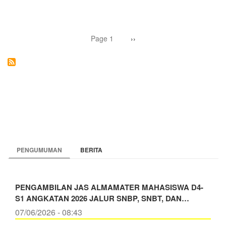
UNY
LAKSANAKAN
UJI
EMISI
Pagination
KENDARAAN
Page 1
Next
››
page
BERMOTOR
PENGUMUMAN
BERITA
PENGAMBILAN JAS ALMAMATER MAHASISWA D4-
S1 ANGKATAN 2026 JALUR SNBP, SNBT, DAN…
07/06/2026 - 08:43