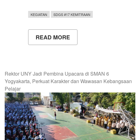
KEGIATAN
SDGS #17 KEMITRAAN
READ MORE
ABOUT
UNIVERSITAS
NEGERI
YOGYAKARTA
MENYELENGGARAKAN
PEMBUKAAN
FORUM
Rektor UNY Jadi Pembina Upacara di SMAN 6
KOLABORASI
Yogyakarta, Perkuat Karakter dan Wawasan Kebangsaan
DAN
SINERGI
Pelajar
LPTK
PTNBH
MENUJU
WORLD
CLASS
UNIVERSITY