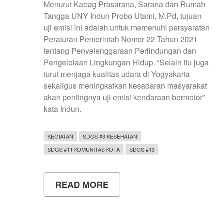
Menurut Kabag Prasarana, Sarana dan Rumah
Tangga UNY Indun Probo Utami, M.Pd, tujuan
uji emisi ini adalah untuk memenuhi persyaratan
Peraturan Pemerintah Nomor 22 Tahun 2021
tentang Penyelenggaraan Perlindungan dan
Pengelolaan Lingkungan Hidup. “Selain itu juga
turut menjaga kualitas udara di Yogyakarta
sekaligus meningkatkan kesadaran masyarakat
akan pentingnya uji emisi kendaraan bermotor”
kata Indun.
KEGIATAN
SDGS #3 KESEHATAN
SDGS #11 KOMUNITAS KOTA
SDGS #13
READ MORE
ABOUT
KURANGI
POLUSI
UDARA,