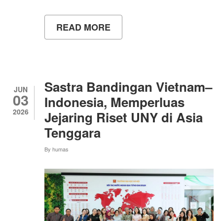
READ MORE
ABOUT
WUJUDKAN
KAMPUS
BERKELANJUTAN,
UNY
GELAR
AKSI
Sastra Bandingan Vietnam–
KONSERVASI
JUN
03
PESISIR
Indonesia, Memperluas
DALAM
2026
Jejaring Riset UNY di Asia
RANGKAIAN
INTERNATIONAL
Tenggara
CONFERENCE
By
humas