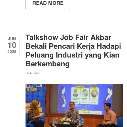
READ MORE
ABOUT
JOB
FAIR
AKBAR
2026,
HADIRKAN
43
Talkshow Job Fair Akbar
PERUSAHAAN
JUN
10
DENGAN
Bekali Pencari Kerja Hadapi
2.671
2026
Peluang Industri yang Kian
KEBUTUHAN
TENAGA
Berkembang
KERJA
By
humas