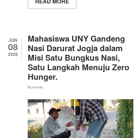
READ MORE
ABOUT
TALKSHOW
JOB
FAIR
AKBAR
BEKALI
PENCARI
Mahasiswa UNY Gandeng
KERJA
JUN
08
HADAPI
Nasi Darurat Jogja dalam
PELUANG
2026
Misi Satu Bungkus Nasi,
INDUSTRI
YANG
Satu Langkah Menuju Zero
KIAN
BERKEMBANG
Hunger.
By
humas