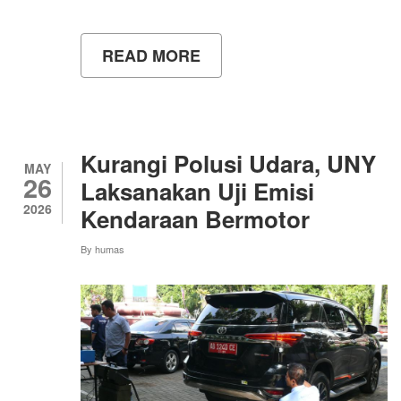
READ MORE
ABOUT
UNY
PERKUAT
INTERNASIONALISASI
MELALUI
14TH
GO
Kurangi Polusi Udara, UNY
GREEN
MAY
26
SUMMIT
Laksanakan Uji Emisi
MALAYSIA
2026
Kendaraan Bermotor
2026
By
humas