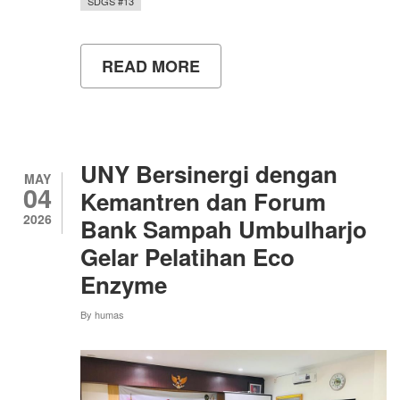
SDGS #13
READ MORE
ABOUT
DAUN
NAIK
KELAS:
MAHASISWA
UNY
HADIRKAN
UNY Bersinergi dengan
TEROBOSAN
MAY
04
KULINER
Kemantren dan Forum
DI
2026
Bank Sampah Umbulharjo
LEAFESTIVA
2026
Gelar Pelatihan Eco
Enzyme
By
humas