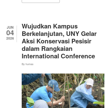
TIM
PKM
UNY
KENALKAN
PENGELOLAAN
SAMPAH
Wujudkan Kampus
ORGANIK
JUN
04
RUMAH
Berkelanjutan, UNY Gelar
TANGGA
2026
Aksi Konservasi Pesisir
MENJADI
PUPUK
dalam Rangkaian
International Conference
By
humas