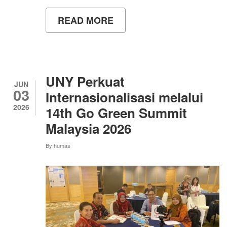
READ MORE
ABOUT
WUJUDKAN
KAMPUS
BERKELANJUTAN,
UNY
GELAR
AKSI
UNY Perkuat
KONSERVASI
JUN
03
PESISIR
Internasionalisasi melalui
DALAM
2026
14th Go Green Summit
RANGKAIAN
INTERNATIONAL
Malaysia 2026
CONFERENCE
By
humas