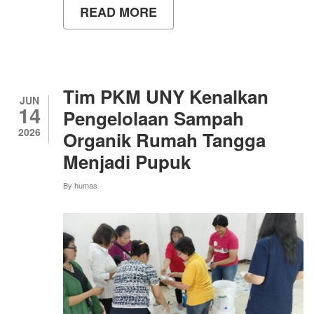
READ MORE
ABOUT
BELAJAR
KETANGGUHAN
MASYARAKAT
MELALUI
KUNJUNGAN
KE
Tim PKM UNY Kenalkan
MUSEUM
JUN
14
MERAPI
Pengelolaan Sampah
DAN
2026
Organik Rumah Tangga
LAVA
TOUR
Menjadi Pupuk
By
humas