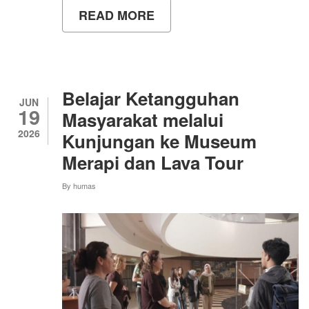
READ MORE
ABOUT
UNY
PERKUAT
INFRASTRUKTUR
KENDARAAN
LISTRIK
DENGAN
Belajar Ketangguhan
DUA
JUN
19
EV
Masyarakat melalui
CHARGING
2026
Kunjungan ke Museum
STATION
Merapi dan Lava Tour
By
humas