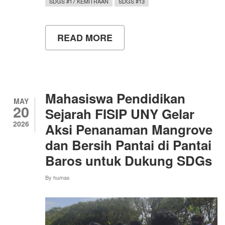
SDGS #17 KEMITRAAN
SDGS #13
READ MORE
ABOUT
UNY
PERKUAT
PERSPEKTIF
GLOBAL
SDGS
MELALUI
Mahasiswa Pendidikan
WORKSHOP
MAY
20
BERSAMA
Sejarah FISIP UNY Gelar
MAHASISWA
2026
Aksi Penanaman Mangrove
WESTERN
SYDNEY
dan Bersih Pantai di Pantai
UNIVERSITY
Baros untuk Dukung SDGs
By
humas