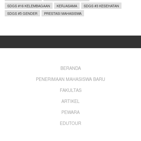
SDGS #16 KELEMBAGAAN
KERJASAMA
SDGS #3 KESEHATAN
SDGS #5 GENDER
PRESTASI MAHASISWA
Footer
BERANDA
PENERIMAAN MAHASISWA BARU
menu
FAKULTAS
ARTIKEL
PEWARA
EDUTOUR