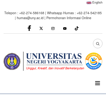
Skip
English
to
Telepon : +62-274-586168 | Whatsapp Humas : +62-274-542185
main
|
humas@uny.ac.id
|
Permohonan Informasi Online
content
facebook
Instagram
youtube
FA
FA-
SEA
DRO
TRI