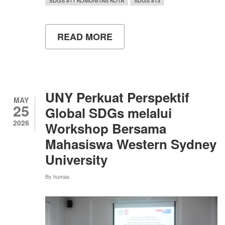
SDGS #11 KOMUNITAS KOTA
SDGS #13
READ MORE
ABOUT
KURANGI
POLUSI
UDARA,
UNY
LAKSANAKAN
UJI
UNY Perkuat Perspektif
EMISI
MAY
25
KENDARAAN
Global SDGs melalui
BERMOTOR
2026
Workshop Bersama
Mahasiswa Western Sydney
University
By
humas