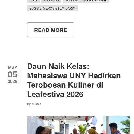
FISIP
SDGS #13
SDGS #14 EKOSISTEM AIR
SDGS #15 EKOSISTEM DARAT
READ MORE
ABOUT
MAHASISWA
PENDIDIKAN
SEJARAH
FISIP
UNY
GELAR
Daun Naik Kelas:
AKSI
MAY
05
PENANAMAN
Mahasiswa UNY Hadirkan
MANGROVE
2026
Terobosan Kuliner di
DAN
BERSIH
Leafestiva 2026
PANTAI
DI
By
humas
PANTAI
BAROS
UNTUK
DUKUNG
SDGS