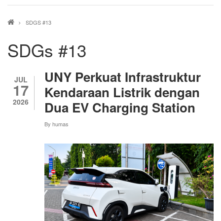
Breadcrumb
SDGS #13
SDGs #13
UNY Perkuat Infrastruktur
JUL
17
Kendaraan Listrik dengan
2026
Dua EV Charging Station
By
humas