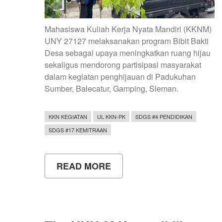
Mahasiswa Kuliah Kerja Nyata Mandiri (KKNM)
UNY 27127 melaksanakan program Bibit Bakti
Desa sebagai upaya meningkatkan ruang hijau
sekaligus mendorong partisipasi masyarakat
dalam kegiatan penghijauan di Padukuhan
Sumber, Balecatur, Gamping, Sleman.
KKN KEGIATAN
UL KKN-PK
SDGS #4 PENDIDIKAN
SDGS #17 KEMITRAAN
READ MORE
ABOUT
SEMARAK
PENGHIJAUAN
PADUKUHAN
SUMBER
MELALUI
PROGRAM