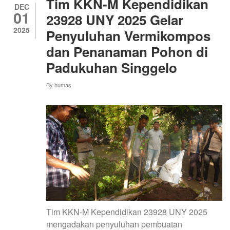
Tim KKN-M Kependidikan
BIBIT
DEC
01
BAKTI
23928 UNY 2025 Gelar
DESA
2025
Penyuluhan Vermikompos
MAHASISWA
KKNM
dan Penanaman Pohon di
UNY
27127
Padukuhan Singgelo
By
humas
Tim KKN-M Kependidikan 23928 UNY 2025
mengadakan penyuluhan pembuatan