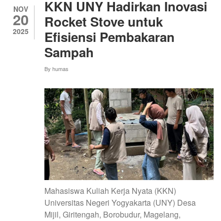
UNY
KKN UNY Hadirkan Inovasi
2025
NOV
20
GELAR
Rocket Stove untuk
PENYULUHAN
2025
Efisiensi Pembakaran
VERMIKOMPOS
DAN
Sampah
PENANAMAN
POHON
By
humas
DI
PADUKUHAN
SINGGELO
Mahasiswa Kuliah Kerja Nyata (KKN)
Universitas Negeri Yogyakarta (UNY) Desa
Mijil, Giritengah, Borobudur, Magelang,