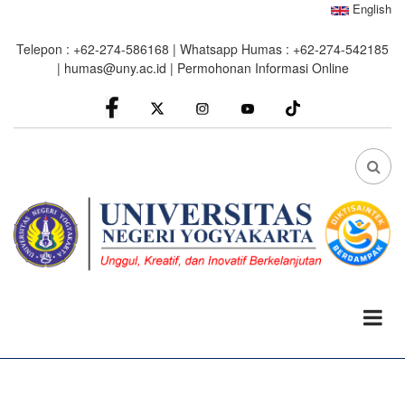
Skip
English
to
Telepon : +62-274-586168 | Whatsapp Humas : +62-274-542185
main
|
humas@uny.ac.id
|
Permohonan Informasi Online
content
facebook
Instagram
youtube
FA
FA-
SEA
DRO
TRI