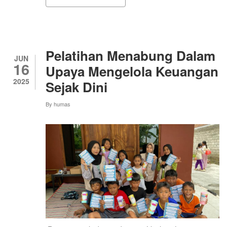
BEDAH
BUKU
‘PROFIL
BUDAYA
MARGOKATON’:
MENGGALI
Pelatihan Menabung Dalam
POTENSI
JUN
16
DAN
Upaya Mengelola Keuangan
MENGAKSELERASI
2025
Sejak Dini
WARISAN
DESA
BUDAYA
By
humas