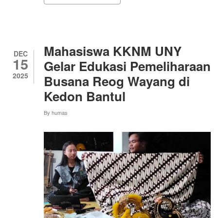
MAHASISWA
KKN
UNY
DORONG
PERCEPATAN
PENURUNAN
Mahasiswa KKNM UNY
STUNTING
DEC
15
DI
Gelar Edukasi Pemeliharaan
DESA
2025
Busana Reog Wayang di
MANGIR
TENGAH
Kedon Bantul
By
humas