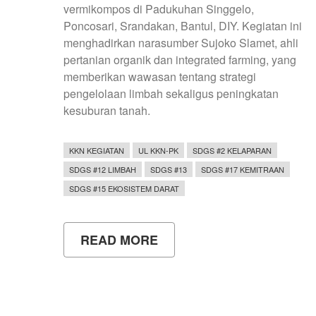
vermikompos di Padukuhan Singgelo,
Poncosari, Srandakan, Bantul, DIY. Kegiatan ini
menghadirkan narasumber Sujoko Slamet, ahli
pertanian organik dan integrated farming, yang
memberikan wawasan tentang strategi
pengelolaan limbah sekaligus peningkatan
kesuburan tanah.
KKN KEGIATAN
UL KKN-PK
SDGS #2 KELAPARAN
SDGS #12 LIMBAH
SDGS #13
SDGS #17 KEMITRAAN
SDGS #15 EKOSISTEM DARAT
READ MORE
ABOUT
TIM
KKN-
M
KEPENDIDIKAN
23928