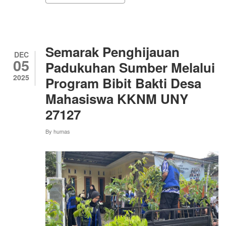
KKNM
UNY
GELAR
EDUKASI
PEMELIHARAAN
Semarak Penghijauan
BUSANA
DEC
05
REOG
Padukuhan Sumber Melalui
WAYANG
2025
Program Bibit Bakti Desa
DI
KEDON
Mahasiswa KKNM UNY
BANTUL
27127
By
humas