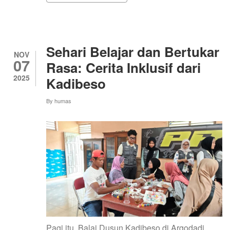
KKN
UNY
JADIKAN
IBU-
IBU
Sehari Belajar dan Bertukar
PKK
NOV
07
UJUNG
Rasa: Cerita Inklusif dari
TOMBAK
2025
Kadibeso
PENDIDIKAN
POLITIK
INKLUSIF
By
humas
DI
SLEMAN
Pagi itu, Balai Dusun Kadibeso di Argodadi,