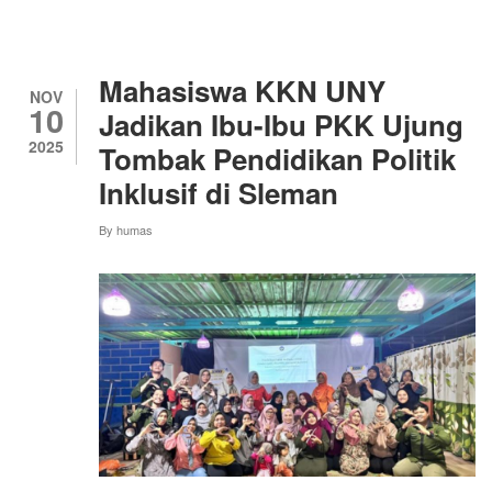
HADIRKAN
INOVASI
ROCKET
STOVE
Mahasiswa KKN UNY
UNTUK
NOV
10
EFISIENSI
Jadikan Ibu-Ibu PKK Ujung
PEMBAKARAN
2025
Tombak Pendidikan Politik
SAMPAH
Inklusif di Sleman
By
humas