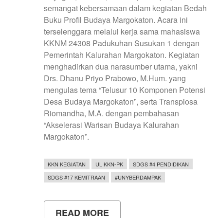
semangat kebersamaan dalam kegiatan Bedah
Buku Profil Budaya Margokaton. Acara ini
terselenggara melalui kerja sama mahasiswa
KKNM 24308 Padukuhan Susukan 1 dengan
Pemerintah Kalurahan Margokaton. Kegiatan
menghadirkan dua narasumber utama, yakni
Drs. Dhanu Priyo Prabowo, M.Hum. yang
mengulas tema “Telusur 10 Komponen Potensi
Desa Budaya Margokaton”, serta Transpiosa
Riomandha, M.A. dengan pembahasan
“Akselerasi Warisan Budaya Kalurahan
Margokaton”.
KKN KEGIATAN
UL KKN-PK
SDGS #4 PENDIDIKAN
SDGS #17 KEMITRAAN
#UNYBERDAMPAK
READ MORE
ABOUT