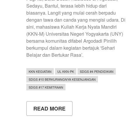
Sedayu, Bantul, terasa lebih hidup dari
biasanya. Langit yang mulai cerah berpadu
dengan tawa dan canda yang mengisi udara. Di
sini, mahasiswa Kuliah Kerja Nyata Mandiri
(KKN-M) Universitas Negeri Yogyakarta (UNY)
bersama komunitas difabel Argodadi Pinilih
berkumpul dalam kegiatan bertajuk 'Sehari
Belajar dan Bertukar Rasa’.
KKN KEGIATAN
UL KKN-PK
SDGS #4 PENDIDIKAN
SDGS #10 BERKURANGNYA KESENJANGAN
SDGS #17 KEMITRAAN
READ MORE
ABOUT
SEHARI
BELAJAR
DAN
BERTUKAR