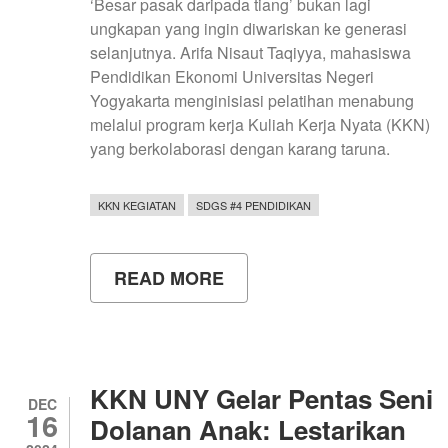
‘Besar pasak daripada tiang’ bukan lagi
ungkapan yang ingin diwariskan ke generasi
selanjutnya. Arifa Nisaut Taqiyya, mahasiswa
Pendidikan Ekonomi Universitas Negeri
Yogyakarta menginisiasi pelatihan menabung
melalui program kerja Kuliah Kerja Nyata (KKN)
yang berkolaborasi dengan karang taruna.
KKN KEGIATAN
SDGS #4 PENDIDIKAN
READ MORE
ABOUT
PELATIHAN
MENABUNG
DALAM
UPAYA
MENGELOLA
KEUANGAN
KKN UNY Gelar Pentas Seni
SEJAK
DEC
16
DINI
Dolanan Anak: Lestarikan