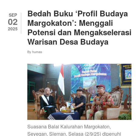
RASA:
CERITA
Bedah Buku ‘Profil Budaya
INKLUSIF
SEP
02
DARI
Margokaton’: Menggali
KADIBESO
2025
Potensi dan Mengakselerasi
Warisan Desa Budaya
By
humas
Suasana Balai Kalurahan Margokaton,
Seyegan, Sleman, Selasa (2/9/25) dipenuhi