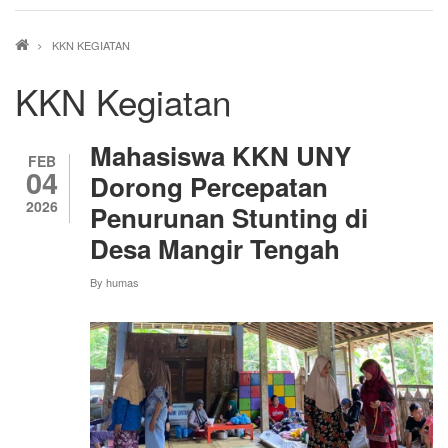
Breadcrumb
KKN KEGIATAN
KKN Kegiatan
Mahasiswa KKN UNY
FEB
04
Dorong Percepatan
2026
Penurunan Stunting di
Desa Mangir Tengah
By
humas