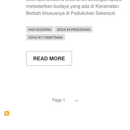
melestarikan budaya yang ada di Kecamatan
Berbah khususnya di Padukuhan Sekarsuli.
KKN KEGIATAN
SDGS #4 PENDIDIKAN
SDGS #17 KEMITRAAN
READ MORE
ABOUT
KKN
UNY
GELAR
PENTAS
SENI
DOLANAN
ANAK:
Pagination
LESTARIKAN
Page 1
Next
››
page
BUDAYA
DAN
PERKUAT
KEBERSAMAAN