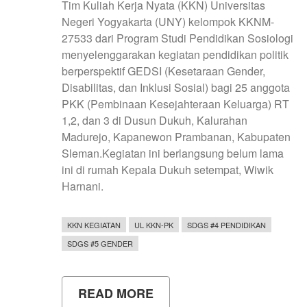
Tim Kuliah Kerja Nyata (KKN) Universitas
Negeri Yogyakarta (UNY) kelompok KKNM-
27533 dari Program Studi Pendidikan Sosiologi
menyelenggarakan kegiatan pendidikan politik
berperspektif GEDSI (Kesetaraan Gender,
Disabilitas, dan Inklusi Sosial) bagi 25 anggota
PKK (Pembinaan Kesejahteraan Keluarga) RT
1,2, dan 3 di Dusun Dukuh, Kalurahan
Madurejo, Kapanewon Prambanan, Kabupaten
Sleman.Kegiatan ini berlangsung belum lama
ini di rumah Kepala Dukuh setempat, Wiwik
Harnani.
KKN KEGIATAN
UL KKN-PK
SDGS #4 PENDIDIKAN
SDGS #5 GENDER
READ MORE
ABOUT
MAHASISWA