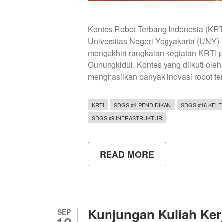
Kontes Robot Terbang Indonesia (KRT
Universitas Negeri Yogyakarta (UNY) 
mengakhiri rangkaian kegiatan KRTI 
Gunungkidul. Kontes yang diikuti oleh
menghasilkan banyak inovasi robot te
KRTI
SDGS #4 PENDIDIKAN
SDGS #16 KEL
SDGS #9 INFRASTRUKTUR
READ MORE
ABOUT
PENUTUPAN
KRTI
2024,
UNS
JUARA
UMUM
Kunjungan Kuliah Ke
SEP
18