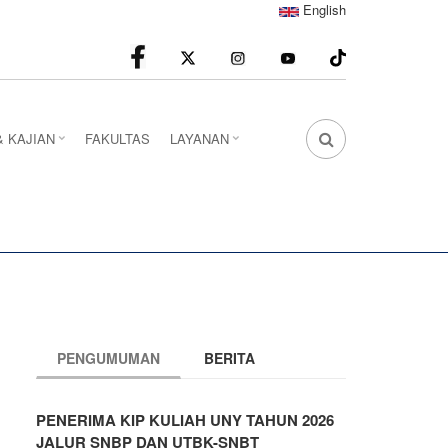
English
facebook
Instagram
youtube
& KAJIAN
FAKULTAS
LAYANAN
FA
FA-
SEARCH
DROPDOWN
TRIGGER
PENGUMUMAN
BERITA
PENERIMA KIP KULIAH UNY TAHUN 2026
JALUR SNBP DAN UTBK-SNBT