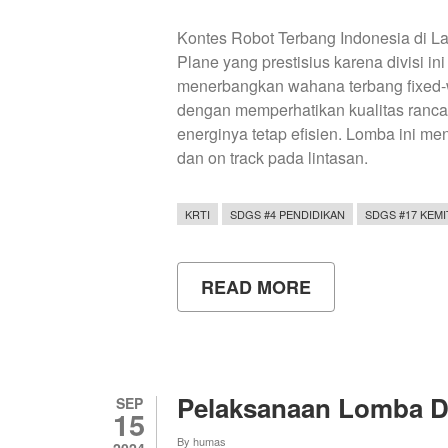
Kontes Robot Terbang Indonesia di 
Plane yang prestisius karena divisi 
menerbangkan wahana terbang fixed-
dengan memperhatikan kualitas ranca
energinya tetap efisien. Lomba ini me
dan on track pada lintasan.
KRTI
SDGS #4 PENDIDIKAN
SDGS #17 KEM
READ MORE
ABOUT
TIM
NARASH
BUV
UNS
JUARA
1
Pelaksanaan Lomba D
SEP
DIVISI
15
RACING
By
humas