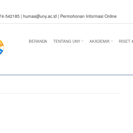
274-542185 |
humas@uny.ac.id
|
Permohonan Informasi Online
BERANDA
TENTANG UNY
AKADEMIK
RISET 