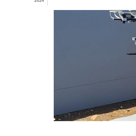
PLANE
2024
KRTI
2024