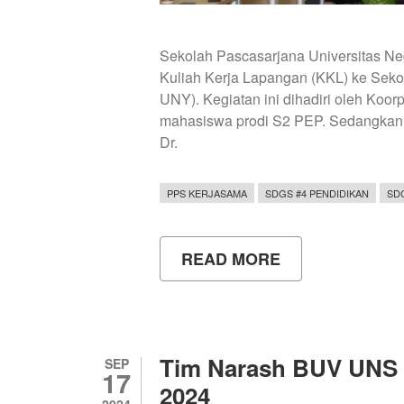
Sekolah Pascasarjana Universitas 
Kuliah Kerja Lapangan (KKL) ke Seko
UNY). Kegiatan ini dihadiri oleh Koor
mahasiswa prodi S2 PEP. Sedangkan ti
Dr.
PPS KERJASAMA
SDGS #4 PENDIDIKAN
SD
READ MORE
ABOUT
KUNJUNGAN
KULIAH
KERJA
LAPANGAN
SPS
UNNES
Tim Narash BUV UNS J
SEP
KE
17
SPS
2024