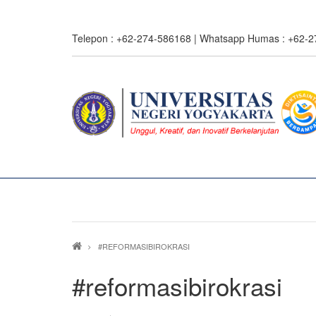
Skip
to
Telepon : +62-274-586168 | Whatsapp Humas : +62-
main
content
Breadcrumb
#REFORMASIBIROKRASI
#reformasibirokrasi