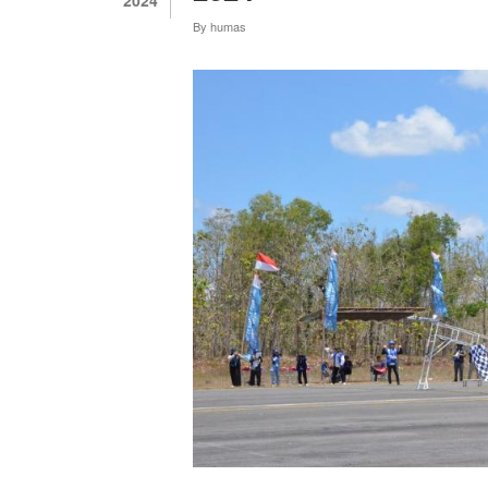
UNY
2024
By
humas