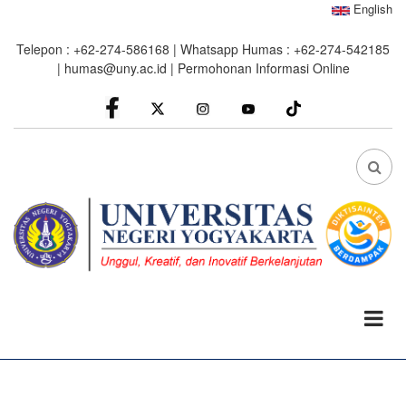
Skip
English
to
Telepon : +62-274-586168 | Whatsapp Humas : +62-274-542185
main
|
humas@uny.ac.id
|
Permohonan Informasi Online
content
facebook
Instagram
youtube
FA
FA-
SEA
DRO
TRI