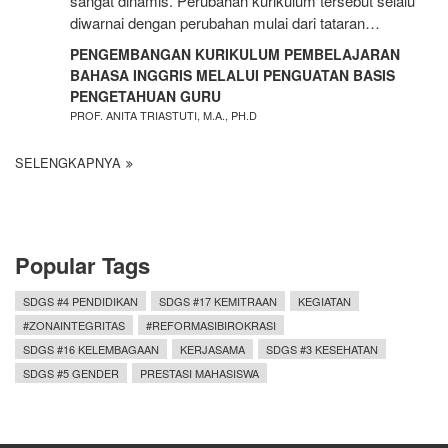
sangat dinamis. Perubahan kurikulum tersebut selalu
diwarnai dengan perubahan mulai dari tataran…
PENGEMBANGAN KURIKULUM PEMBELAJARAN
BAHASA INGGRIS MELALUI PENGUATAN BASIS
PENGETAHUAN GURU
PROF. ANITA TRIASTUTI, M.A., PH.D
SELENGKAPNYA
Popular Tags
SDGS #4 PENDIDIKAN
SDGS #17 KEMITRAAN
KEGIATAN
#ZONAINTEGRITAS
#REFORMASIBIROKRASI
SDGS #16 KELEMBAGAAN
KERJASAMA
SDGS #3 KESEHATAN
SDGS #5 GENDER
PRESTASI MAHASISWA