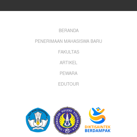
Footer
BERANDA
PENERIMAAN MAHASISWA BARU
menu
FAKULTAS
ARTIKEL
PEWARA
EDUTOUR