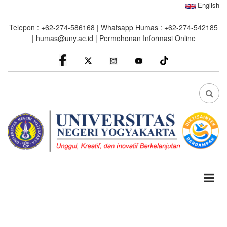
Skip
English
to
Telepon : +62-274-586168 | Whatsapp Humas : +62-274-542185
main
|
humas@uny.ac.id
|
Permohonan Informasi Online
content
facebook
Instagram
youtube
FA
FA-
SEA
DRO
TRI