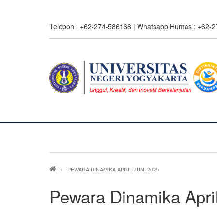
Skip
to
Telepon : +62-274-586168 | Whatsapp Humas : +62-
main
content
Breadcrumb
PEWARA DINAMIKA APRIL-JUNI 2025
Pewara Dinamika Apri