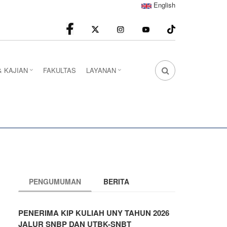
English
facebook
Instagram
youtube
& KAJIAN
FAKULTAS
LAYANAN
FA
FA-
SEARCH
DROPDOWN
TRIGGER
PENGUMUMAN
BERITA
PENERIMA KIP KULIAH UNY TAHUN 2026
JALUR SNBP DAN UTBK-SNBT