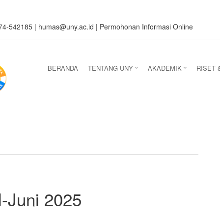
274-542185 |
humas@uny.ac.id
|
Permohonan Informasi Online
BERANDA
TENTANG UNY
AKADEMIK
RISET 
l-Juni 2025