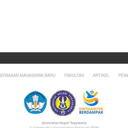
ERIMAAN MAHASISWA BARU
FAKULTAS
ARTIKEL
PEW
Universitas Negeri Yogyakarta
Jl. Colombo No.1 Karangmalang Yogyakarta 55281