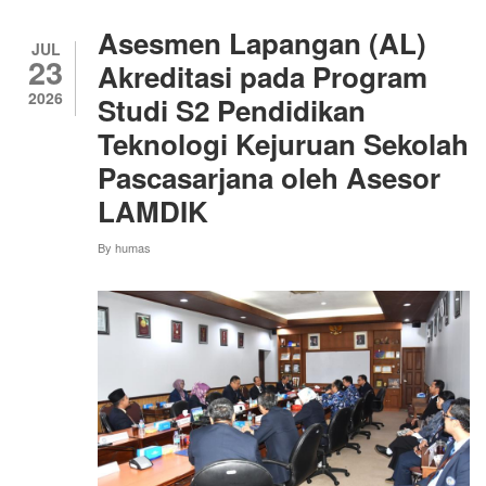
DAYA
SAING
Asesmen Lapangan (AL)
UMKM
JUL
23
GIRIPURWO
Akreditasi pada Program
MELALUI
2026
Studi S2 Pendidikan
AI,
MARKETPLACE,
Teknologi Kejuruan Sekolah
DAN
BUSINESS
Pascasarjana oleh Asesor
MATCHING
LAMDIK
By
humas