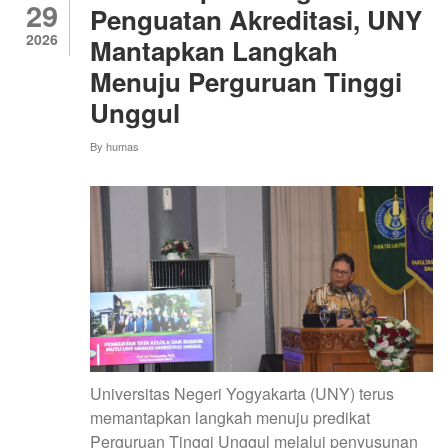
29
PENDIDIKAN
Penguatan Akreditasi, UNY
TEKNIK
2026
Mantapkan Langkah
MESIN
FAKULTAS
Menuju Perguruan Tinggi
TEKNIK
Unggul
By
humas
Universitas Negeri Yogyakarta (UNY) terus
memantapkan langkah menuju predikat
Perguruan Tinggi Unggul melalui penyusunan