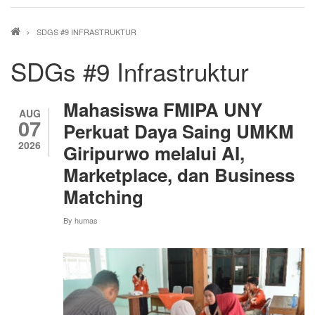
Breadcrumb
SDGS #9 INFRASTRUKTUR
SDGs #9 Infrastruktur
Mahasiswa FMIPA UNY
AUG
07
Perkuat Daya Saing UMKM
2026
Giripurwo melalui AI,
Marketplace, dan Business
Matching
By
humas