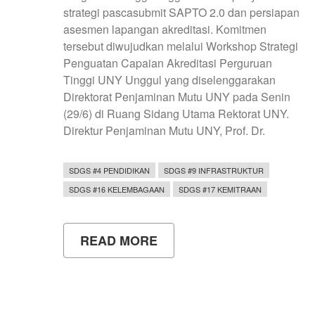
strategi pascasubmit SAPTO 2.0 dan persiapan
asesmen lapangan akreditasi. Komitmen
tersebut diwujudkan melalui Workshop Strategi
Penguatan Capaian Akreditasi Perguruan
Tinggi UNY Unggul yang diselenggarakan
Direktorat Penjaminan Mutu UNY pada Senin
(29/6) di Ruang Sidang Utama Rektorat UNY.
Direktur Penjaminan Mutu UNY, Prof. Dr.
SDGS #4 PENDIDIKAN
SDGS #9 INFRASTRUKTUR
SDGS #16 KELEMBAGAAN
SDGS #17 KEMITRAAN
READ MORE
ABOUT
WORKSHOP
STRATEGI
PENGUATAN
AKREDITASI,
UNY