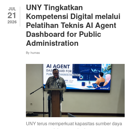
PROGRAM
UNY Tingkatkan
STUDI
JUL
21
S2
Kompetensi Digital melalui
PENDIDIKAN
2026
Pelatihan Teknis AI Agent
TEKNOLOGI
KEJURUAN
Dashboard for Public
SEKOLAH
PASCASARJANA
Administration
OLEH
ASESOR
By
humas
LAMDIK
UNY terus memperkuat kapasitas sumber daya