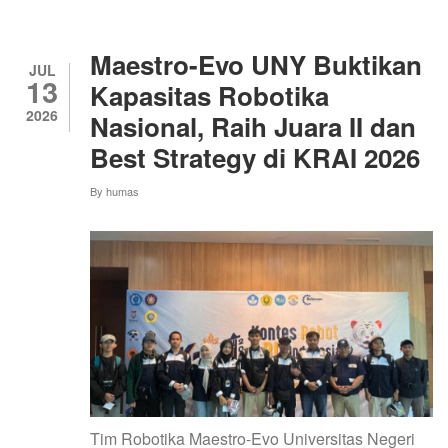
KENDARAAN
LISTRIK
DENGAN
Maestro-Evo UNY Buktikan
DUA
JUL
13
EV
Kapasitas Robotika
CHARGING
2026
Nasional, Raih Juara II dan
STATION
Best Strategy di KRAI 2026
By
humas
Tim Robotika Maestro-Evo Universitas Negeri