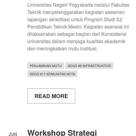
Universitas Negeri Yogyakarta melalui Fakultas
Teknik menyelenggarakan kegiatan asesmen
lapangan akreditasi untuk Program Studi S2
Pendidikan Teknik Mesin. Kegiatan esensial ini
dilaksanakan sebagai bagian dari Konsistensi
universitas dalam menjaga kualitas akademik
dan meningkatkan mutu institusi.
PENJAMINAN MUTU
SDGS #9 INFRASTRUKTUR
SDGS #11 KOMUNITAS KOTA
READ MORE
ABOUT
ASESMEN
LAPANGAN
AKREDITASI
LAMDIK
PROGRAM
STUDI
Workshop Strategi
S2
JUN