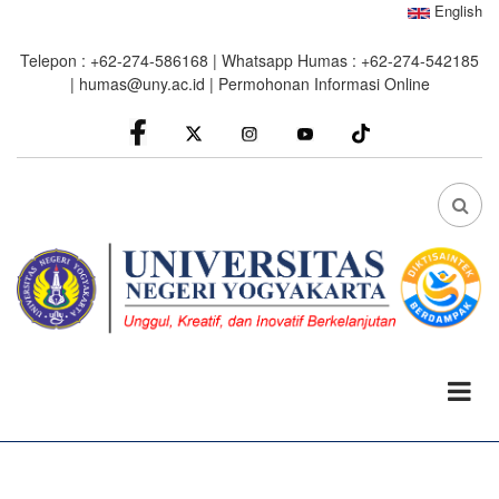
Skip
English
to
Telepon : +62-274-586168 | Whatsapp Humas : +62-274-542185
main
|
humas@uny.ac.id
|
Permohonan Informasi Online
content
facebook
Instagram
youtube
FA
FA-
SEA
DRO
TRI