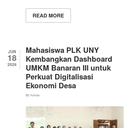
READ MORE
ABOUT
PROGRAM
STUDI
S1
ARSITEKTUR
FAKULTAS
TEKNIK
Mahasiswa PLK UNY
UNIVERSITAS
JUN
18
NEGERI
Kembangkan Dashboard
YOGYAKARTA
2026
UMKM Banaran III untuk
JALANI
ASESMEN
Perkuat Digitalisasi
LAPANGAN
Ekonomi Desa
By
humas