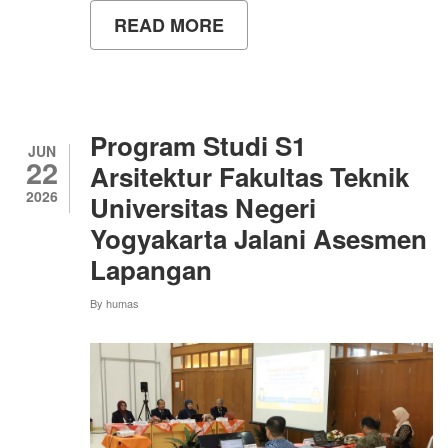
READ MORE
ABOUT
ASESMEN
LAPANGAN
(AL)
PADA
PROGRAM
STUDI
Program Studi S1
S1
JUN
22
PENDIDIKAN
Arsitektur Fakultas Teknik
TEKNIK
2026
Universitas Negeri
INFORMATIKA
FAKULTAS
Yogyakarta Jalani Asesmen
TEKNIK
UNIVERSITAS
Lapangan
NEGERI
YOGYAKARTA
By
humas