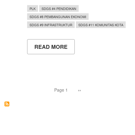
PLK
SDGS #4 PENDIDIKAN
SDGS #8 PEMBANGUNAN EKONOMI
SDGS #9 INFRASTRUKTUR
SDGS #11 KOMUNITAS KOTA
READ MORE
ABOUT
MAHASISWA
PLK
UNY
KEMBANGKAN
DASHBOARD
UMKM
BANARAN
Pagination
III
Page 1
Next
››
page
UNTUK
PERKUAT
DIGITALISASI
EKONOMI
DESA