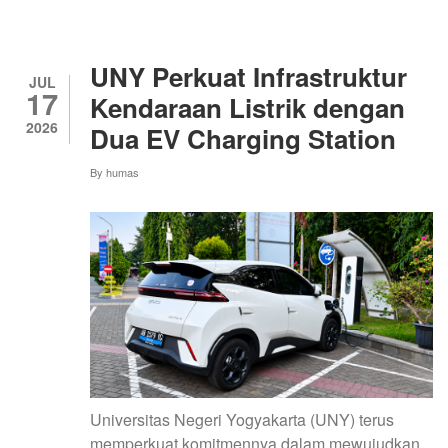
KOMPETENSI
DIGITAL
MELALUI
PELATIHAN
UNY Perkuat Infrastruktur
TEKNIS
JUL
17
AI
Kendaraan Listrik dengan
AGENT
2026
Dua EV Charging Station
DASHBOARD
FOR
PUBLIC
By
humas
ADMINISTRATION
Universitas Negeri Yogyakarta (UNY) terus
memperkuat komitmennya dalam mewujudkan