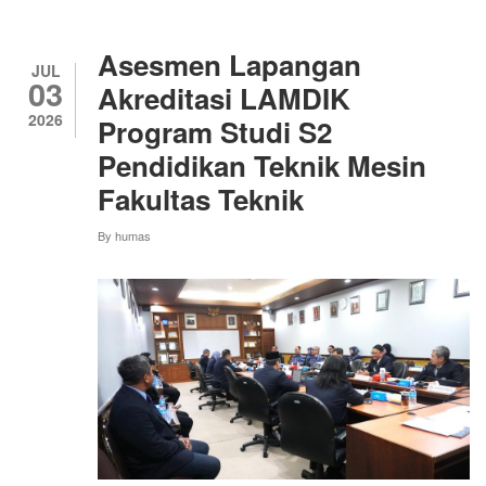
BUKTIKAN
KAPASITAS
ROBOTIKA
Asesmen Lapangan
NASIONAL,
JUL
03
RAIH
Akreditasi LAMDIK
JUARA
2026
Program Studi S2
II
DAN
Pendidikan Teknik Mesin
BEST
STRATEGY
Fakultas Teknik
DI
KRAI
By
humas
2026