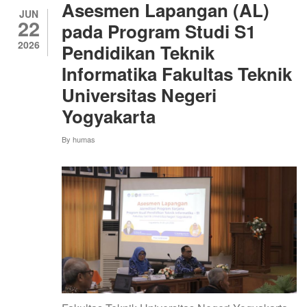
MANTAPKAN
Asesmen Lapangan (AL)
LANGKAH
JUN
22
MENUJU
pada Program Studi S1
PERGURUAN
2026
Pendidikan Teknik
TINGGI
UNGGUL
Informatika Fakultas Teknik
Universitas Negeri
Yogyakarta
By
humas