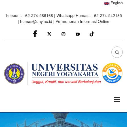
Skip
English
to
Telepon : +62-274-586168 | Whatsapp Humas : +62-274-542185
main
|
humas@uny.ac.id
|
Permohonan Informasi Online
content
facebook
Instagram
youtube
FA
FA-
SEA
DRO
TRI