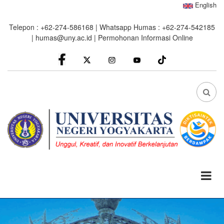
Skip
English
to
Telepon : +62-274-586168 | Whatsapp Humas : +62-274-542185
main
|
humas@uny.ac.id
|
Permohonan Informasi Online
content
facebook
Instagram
youtube
FA
FA-
SEA
DRO
TRI