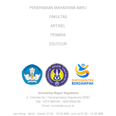
Footer
PENERIMAAN MAHASISWA BARU
menu
FAKULTAS
ARTIKEL
PEWARA
EDUTOUR
Universitas Negeri Yogyakarta
Jl. Colombo No.1 Karangmalang Yogyakarta 55281
Telp : 0274-586168 | +62274542185
Email : humas@uny.ac.id
Jam Kerja : Senin - Kamis 07.30 - 16.00 WIB | Jum`at 07.30 - 14.30 WIB