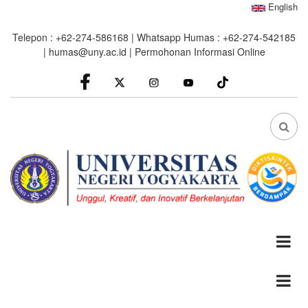
Skip
English
to
Telepon : +62-274-586168 | Whatsapp Humas : +62-274-542185
main
|
humas@uny.ac.id
|
Permohonan Informasi Online
content
facebook
Instagram
youtube
FA
FA-
SEA
DRO
TRI