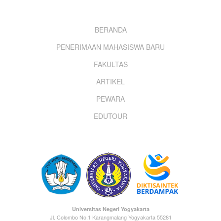
Footer
BERANDA
PENERIMAAN MAHASISWA BARU
menu
FAKULTAS
ARTIKEL
PEWARA
EDUTOUR
Universitas Negeri Yogyakarta
Jl. Colombo No.1 Karangmalang Yogyakarta 55281