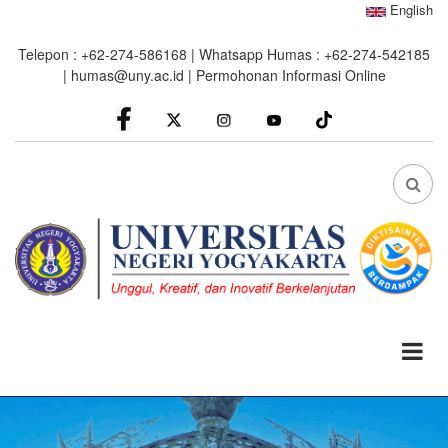
Skip
English
to
Telepon : +62-274-586168 | Whatsapp Humas : +62-274-542185
main
|
humas@uny.ac.id
|
Permohonan Informasi Online
content
facebook
Instagram
youtube
FA
FA-
SEA
DRO
TRI