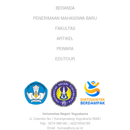
Footer
BERANDA
PENERIMAAN MAHASISWA BARU
menu
FAKULTAS
ARTIKEL
PEWARA
EDUTOUR
Universitas Negeri Yogyakarta
Jl. Colombo No.1 Karangmalang Yogyakarta 55281
Telp : 0274-586168 | +62274542185
Email : humas@uny.ac.id