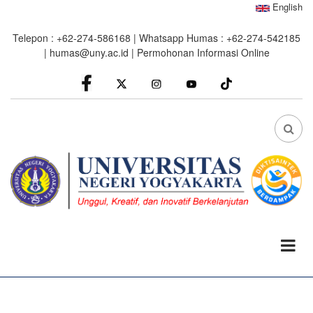
Skip
English
to
Telepon : +62-274-586168 | Whatsapp Humas : +62-274-542185
main
|
humas@uny.ac.id
|
Permohonan Informasi Online
content
facebook
Instagram
youtube
FA
FA-
SEA
DRO
TRI
0%
read