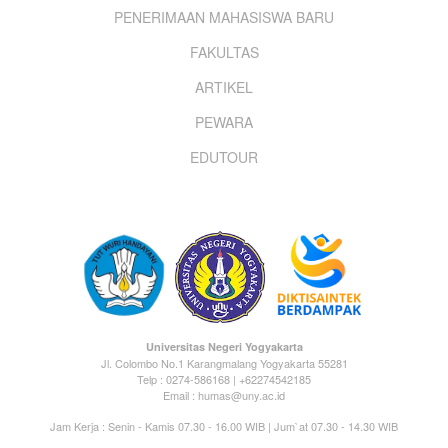
PENERIMAAN MAHASISWA BARU
menu
FAKULTAS
ARTIKEL
PEWARA
EDUTOUR
Universitas Negeri Yogyakarta
Jl. Colombo No.1 Karangmalang Yogyakarta 55281
Telp : 0274-586168 | +62274542185
Email : humas@uny.ac.id
Jam Kerja : Senin - Kamis 07.30 - 16.00 WIB | Jum`at 07.30 - 14.30 WIB