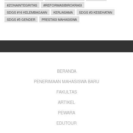
#ZONAINTEGRITAS
#REFORMASIBIROKRASI
SDGS #16 KELEMBAGAAN
KERJASAMA
SDGS #3 KESEHATAN
SDGS #5 GENDER
PRESTASI MAHASISWA
Footer
BERANDA
PENERIMAAN MAHASISWA BARU
menu
FAKULTAS
ARTIKEL
PEWARA
EDUTOUR