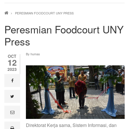
Breadcrumb
PERESMIAN FOODCOURT UNY PRESS
Peresmian Foodcourt UNY
Press
By
humas
OCT
12
2023
facebook
twitter
e
m
a
Direktorat Kerja sama, Sistem Informasi, dan
i
print
l