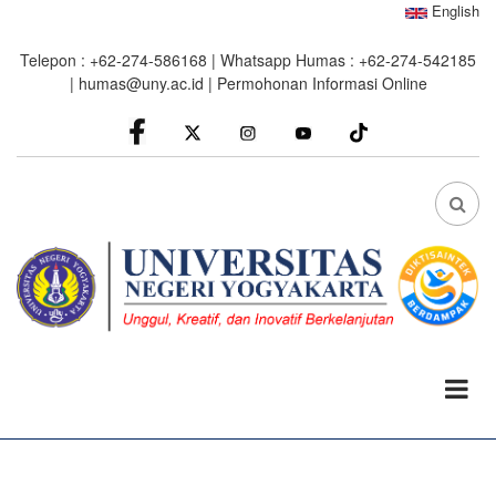
Skip
English
to
Telepon : +62-274-586168 | Whatsapp Humas : +62-274-542185
main
|
humas@uny.ac.id
|
Permohonan Informasi Online
content
facebook
Instagram
youtube
FA
FA-
SEA
DRO
TRI
0%
read