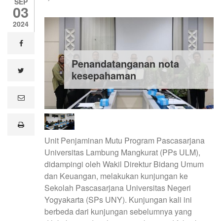
SEP
03
2024
facebook
Penandatanganan nota
twitter
kesepahaman
e
m
a
i
print
l
Unit Penjaminan Mutu Program Pascasarjana
Universitas Lambung Mangkurat (PPs ULM),
didampingi oleh Wakil Direktur Bidang Umum
dan Keuangan, melakukan kunjungan ke
Sekolah Pascasarjana Universitas Negeri
Yogyakarta (SPs UNY). Kunjungan kali ini
berbeda dari kunjungan sebelumnya yang