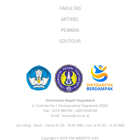
menu
FAKULTAS
ARTIKEL
PEWARA
EDUTOUR
Universitas Negeri Yogyakarta
Jl. Colombo No.1 Karangmalang Yogyakarta 55281
Telp : 0274-586168 | +62274542185
Email : humas@uny.ac.id
Jam Kerja : Senin - Kamis 07.30 - 16.00 WIB | Jum`at 07.30 - 14.30 WIB
Copyright © 2019 TIM WEBSITE UNY.