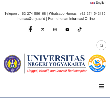
Skip
English
to
Telepon : +62-274-586168 | Whatsapp Humas : +62-274-542185
main
|
humas@uny.ac.id
|
Permohonan Informasi Online
content
facebook
Instagram
youtube
FA
FA-
SEA
DRO
TRI
0%
read