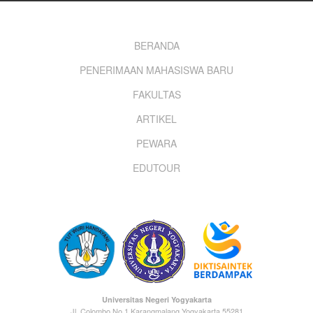
Footer
BERANDA
PENERIMAAN MAHASISWA BARU
menu
FAKULTAS
ARTIKEL
PEWARA
EDUTOUR
Universitas Negeri Yogyakarta
Jl. Colombo No.1 Karangmalang Yogyakarta 55281