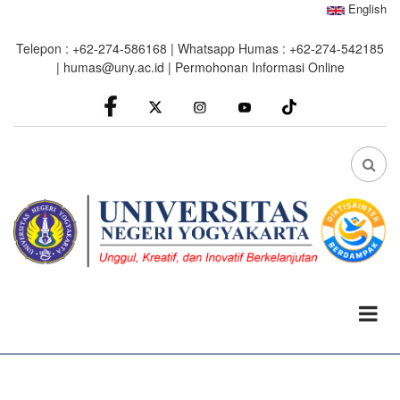
Skip
English
to
Telepon : +62-274-586168 | Whatsapp Humas : +62-274-542185
main
|
humas@uny.ac.id
|
Permohonan Informasi Online
content
facebook
Instagram
youtube
FA
FA-
SEA
DRO
TRI