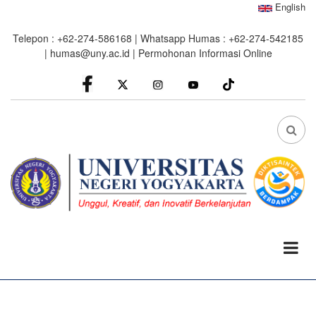
Skip
English
to
Telepon : +62-274-586168 | Whatsapp Humas : +62-274-542185
main
|
humas@uny.ac.id
|
Permohonan Informasi Online
content
facebook
Instagram
youtube
FA
FA-
SEA
DRO
TRI
0%
read