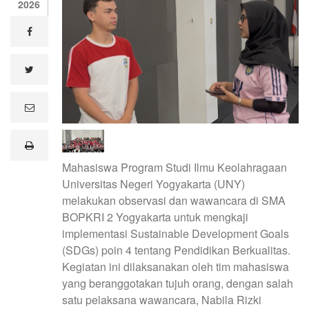
2026
facebook
twitter
e
m
a
i
print
l
Mahasiswa Program Studi Ilmu Keolahragaan
Universitas Negeri Yogyakarta (UNY)
melakukan observasi dan wawancara di SMA
BOPKRI 2 Yogyakarta untuk mengkaji
implementasi Sustainable Development Goals
(SDGs) poin 4 tentang Pendidikan Berkualitas.
Kegiatan ini dilaksanakan oleh tim mahasiswa
yang beranggotakan tujuh orang, dengan salah
satu pelaksana wawancara, Nabila Rizki