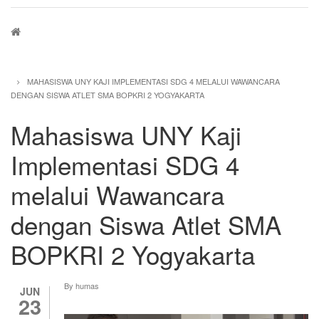
Breadcrumb
MAHASISWA UNY KAJI IMPLEMENTASI SDG 4 MELALUI WAWANCARA
DENGAN SISWA ATLET SMA BOPKRI 2 YOGYAKARTA
Mahasiswa UNY Kaji
Implementasi SDG 4
melalui Wawancara
dengan Siswa Atlet SMA
BOPKRI 2 Yogyakarta
By
humas
JUN
23