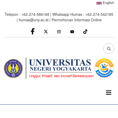
Skip
English
to
Telepon : +62-274-586168 | Whatsapp Humas : +62-274-542185
main
|
humas@uny.ac.id
|
Permohonan Informasi Online
content
facebook
Instagram
youtube
FA
FA-
SEA
DRO
TRI
0%
read