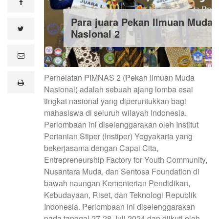
facebook
Para juara Pekan Ilmuan Muda
twitter
Nasional 2
e
m
a
Perhelatan PIMNAS 2 (Pekan Ilmuan Muda
i
print
l
Nasional) adalah sebuah ajang lomba esai
tingkat nasional yang diperuntukkan bagi
mahasiswa di seluruh wilayah Indonesia.
Perlombaan ini diselenggarakan oleh Institut
Pertanian Stiper (Instiper) Yogyakarta yang
bekerjasama dengan Capai Cita,
Entrepreneurship Factory for Youth Community,
Nusantara Muda, dan Sentosa Foundation di
bawah naungan Kementerian Pendidikan,
Kebudayaan, Riset, dan Teknologi Republik
Indonesia. Perlombaan ini diselenggarakan
pada tanggal 27-28 Juli 2024 dan diikuti oleh