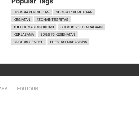
Popular Tags
SDGS #4 PENDIDIKAN
SDGS #17 KEMITRAAN
KEGIATAN
#ZONAINTEGRITAS
#REFORMASIBIROKRASI
SDGS #16 KELEMBAGAAN
KERJASAMA
SDGS #3 KESEHATAN
SDGS #5 GENDER
PRESTASI MAHASISWA
ARA
EDUTOUR