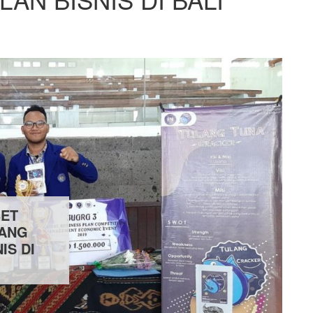
BET
JANG
IS DI