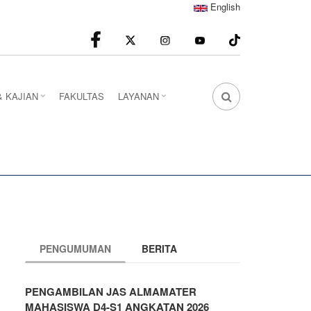
English
facebook
Instagram
youtube
& KAJIAN
FAKULTAS
LAYANAN
FA
FA-
SEARCH
DROPDOWN
TRIGGER
PENGUMUMAN
BERITA
PENGAMBILAN JAS ALMAMATER
MAHASISWA D4-S1 ANGKATAN 2026