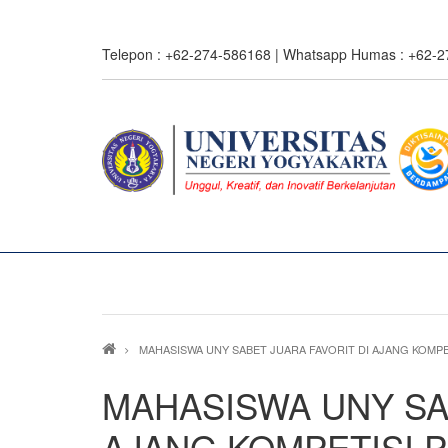
Skip
to
Telepon : +62-274-586168 | Whatsapp Humas : +62-
main
content
0%
read
Breadcrumb
MAHASISWA UNY SABET JUARA FAVORIT DI AJANG KOMPETI
MAHASISWA UNY SA
AJANG KOMPETISI PL