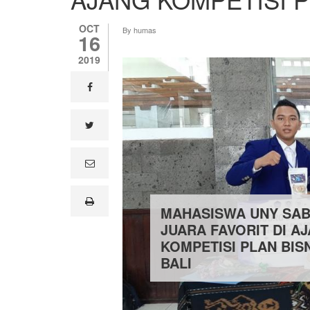
OCT
By
humas
16
2019
facebook
twitter
e
m
a
i
print
l
MAHASISWA UNY SA
JUARA FAVORIT DI A
KOMPETISI PLAN BISN
BALI