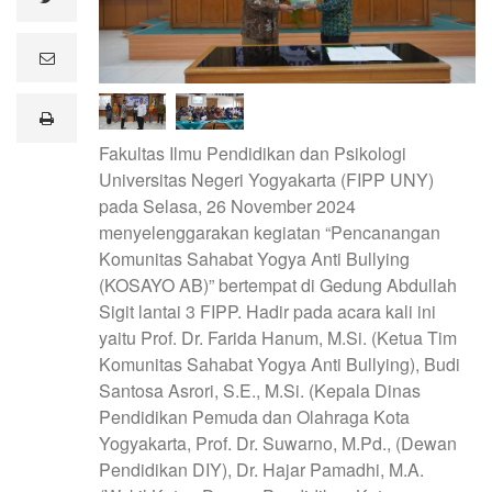
e
m
a
i
print
l
Fakultas Ilmu Pendidikan dan Psikologi
Universitas Negeri Yogyakarta (FIPP UNY)
pada Selasa, 26 November 2024
menyelenggarakan kegiatan “Pencanangan
Komunitas Sahabat Yogya Anti Bullying
(KOSAYO AB)” bertempat di Gedung Abdullah
Sigit lantai 3 FIPP. Hadir pada acara kali ini
yaitu Prof. Dr. Farida Hanum, M.Si. (Ketua Tim
Komunitas Sahabat Yogya Anti Bullying), Budi
Santosa Asrori, S.E., M.Si. (Kepala Dinas
Pendidikan Pemuda dan Olahraga Kota
Yogyakarta, Prof. Dr. Suwarno, M.Pd., (Dewan
Pendidikan DIY), Dr. Hajar Pamadhi, M.A.