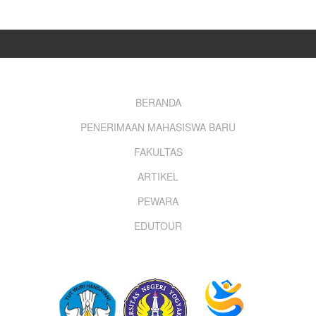
Footer
BERANDA
PENERIMAAN MAHASISWA BARU
menu
FAKULTAS
ARTIKEL
PEWARA
EDUTOUR