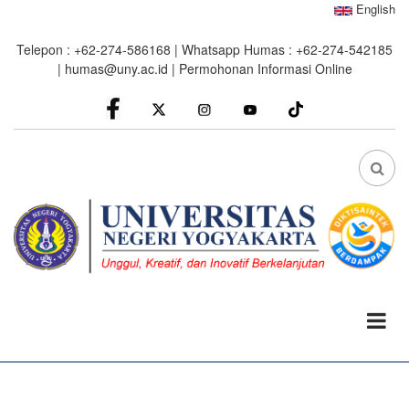
Skip
English
to
Telepon : +62-274-586168 | Whatsapp Humas : +62-274-542185
main
|
humas@uny.ac.id
|
Permohonan Informasi Online
content
facebook
Instagram
youtube
FA
FA-
SEA
DRO
TRI
0%
read