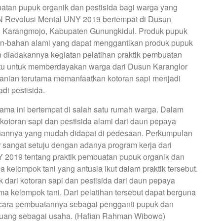
uatan pupuk organik dan pestisida bagi warga yang
 Revolusi Mental UNY 2019 bertempat di Dusun
an Karangmojo, Kabupaten Gunungkidul. Produk pupuk
han-bahan alami yang dapat menggantikan produk pupuk
an diadakannya kegiatan pelatihan praktik pembuatan
aitu untuk memberdayakan warga dari Dusun Karanglor
rtanian terutama memanfaatkan kotoran sapi menjadi
di pestisida.
lama ini bertempat di salah satu rumah warga. Dalam
kotoran sapi dan pestisida alami dari daun pepaya
bahannya yang mudah didapat di pedesaan. Perkumpulan
 sangat setuju dengan adanya program kerja dari
2019 tentang praktik pembuatan pupuk organik dan
 kelompok tani yang antusia ikut dalam praktik tersebut.
 dari kotoran sapi dan pestisida dari daun pepaya
a kelompok tani. Dari pelatihan tersebut dapat berguna
 cara pembuatannya sebagai pengganti pupuk dan
peluang sebagai usaha. (Hafian Rahman Wibowo)