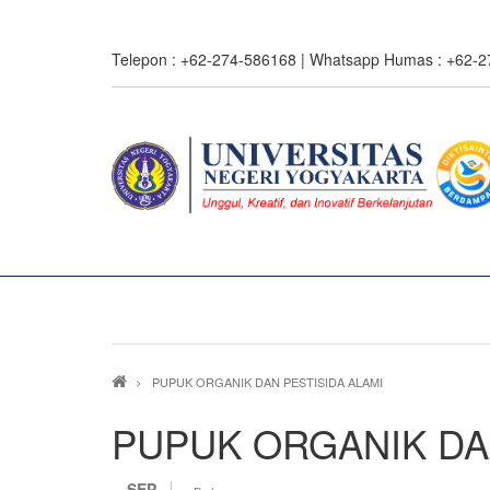
Skip
to
Telepon : +62-274-586168 | Whatsapp Humas : +62-
main
content
0%
read
Breadcrumb
PUPUK ORGANIK DAN PESTISIDA ALAMI
PUPUK ORGANIK DA
SEP