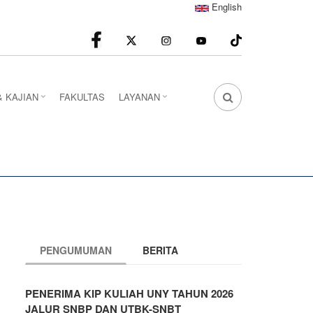
English
facebook
Instagram
youtube
& KAJIAN
FAKULTAS
LAYANAN
FA
FA-
SEARCH
DROPDOWN
TRIGGER
PENGUMUMAN
BERITA
PENERIMA KIP KULIAH UNY TAHUN 2026
JALUR SNBP DAN UTBK-SNBT