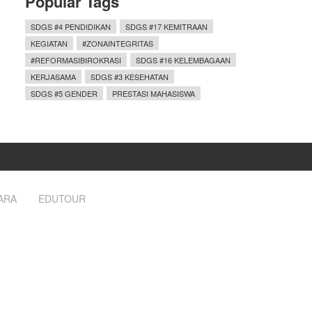
Popular Tags
SDGS #4 PENDIDIKAN
SDGS #17 KEMITRAAN
KEGIATAN
#ZONAINTEGRITAS
#REFORMASIBIROKRASI
SDGS #16 KELEMBAGAAN
KERJASAMA
SDGS #3 KESEHATAN
SDGS #5 GENDER
PRESTASI MAHASISWA
ARA
EDUTOUR