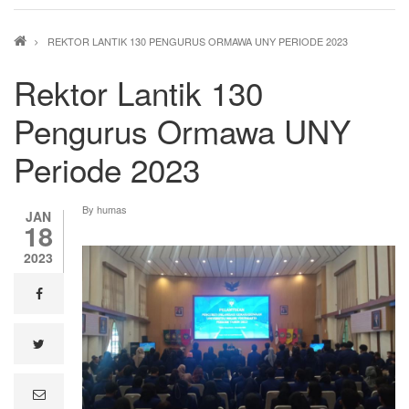
Breadcrumb
REKTOR LANTIK 130 PENGURUS ORMAWA UNY PERIODE 2023
Rektor Lantik 130
Pengurus Ormawa UNY
Periode 2023
By
humas
JAN
18
2023
facebook
twitter
e
m