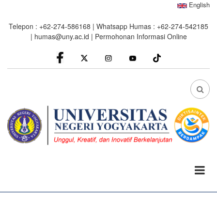
Skip
English
to
Telepon : +62-274-586168 | Whatsapp Humas : +62-274-542185
main
|
humas@uny.ac.id
|
Permohonan Informasi Online
content
facebook
Instagram
youtube
FA
FA-
SEA
DRO
TRI
0%
read