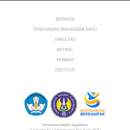
Footer
BERANDA
PENERIMAAN MAHASISWA BARU
menu
FAKULTAS
ARTIKEL
PEWARA
EDUTOUR
Universitas Negeri Yogyakarta
Jl. Colombo No.1 Karangmalang Yogyakarta 55281