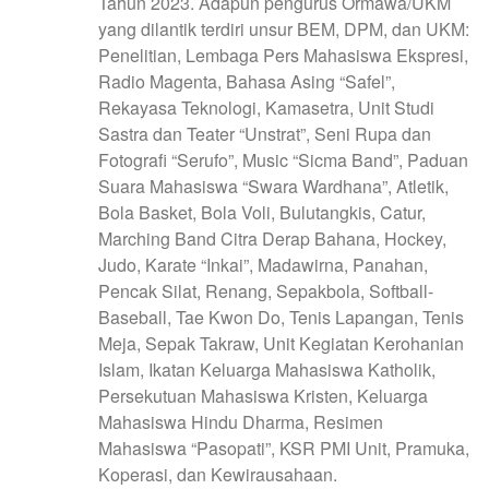
Tahun 2023. Adapun pengurus Ormawa/UKM
yang dilantik terdiri unsur BEM, DPM, dan UKM:
Penelitian, Lembaga Pers Mahasiswa Ekspresi,
Radio Magenta, Bahasa Asing “Safel”,
Rekayasa Teknologi, Kamasetra, Unit Studi
Sastra dan Teater “Unstrat”, Seni Rupa dan
Fotografi “Serufo”, Music “Sicma Band”, Paduan
Suara Mahasiswa “Swara Wardhana”, Atletik,
Bola Basket, Bola Voli, Bulutangkis, Catur,
Marching Band Citra Derap Bahana, Hockey,
Judo, Karate “Inkai”, Madawirna, Panahan,
Pencak Silat, Renang, Sepakbola, Softball-
Baseball, Tae Kwon Do, Tenis Lapangan, Tenis
Meja, Sepak Takraw, Unit Kegiatan Kerohanian
Islam, Ikatan Keluarga Mahasiswa Katholik,
Persekutuan Mahasiswa Kristen, Keluarga
Mahasiswa Hindu Dharma, Resimen
Mahasiswa “Pasopati”, KSR PMI Unit, Pramuka,
Koperasi, dan Kewirausahaan.