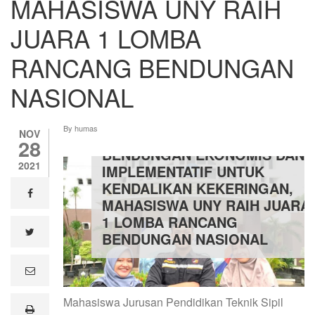
MAHASISWA UNY RAIH
JUARA 1 LOMBA
RANCANG BENDUNGAN
NASIONAL
By
humas
NOV
SUGUHKAN RANCANGAN
28
BENDUNGAN EKONOMIS DAN
2021
IMPLEMENTATIF UNTUK
KENDALIKAN KEKERINGAN,
facebook
MAHASISWA UNY RAIH JUARA
1 LOMBA RANCANG
twitter
BENDUNGAN NASIONAL
e
m
a
Mahasiswa Jurusan Pendidikan Teknik Sipil
i
print
l