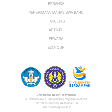
Footer
BERANDA
PENERIMAAN MAHASISWA BARU
menu
FAKULTAS
ARTIKEL
PEWARA
EDUTOUR
Universitas Negeri Yogyakarta
Jl. Colombo No.1 Karangmalang Yogyakarta 55281
Telp : 0274-586168 | +62274542185
Email : humas@uny.ac.id