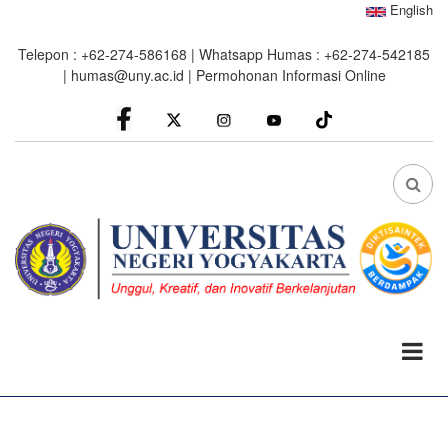
Skip
English
to
Telepon : +62-274-586168 | Whatsapp Humas : +62-274-542185
main
|
humas@uny.ac.id
|
Permohonan Informasi Online
content
facebook
Instagram
youtube
FA
FA-
SEA
DRO
TRI
0%
read