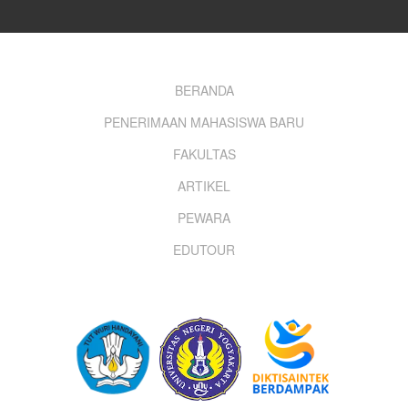
Footer
BERANDA
PENERIMAAN MAHASISWA BARU
menu
FAKULTAS
ARTIKEL
PEWARA
EDUTOUR