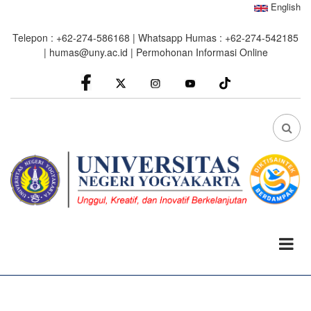
Skip
English
to
Telepon : +62-274-586168 | Whatsapp Humas : +62-274-542185
main
|
humas@uny.ac.id
|
Permohonan Informasi Online
content
facebook
Instagram
youtube
FA
FA-
SEA
DRO
TRI
0%
read