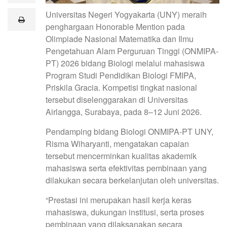
a
Universitas Negeri Yogyakarta (UNY) meraih
i
print
l
penghargaan Honorable Mention pada
Olimpiade Nasional Matematika dan Ilmu
Pengetahuan Alam Perguruan Tinggi (ONMIPA-
PT) 2026 bidang Biologi melalui mahasiswa
Program Studi Pendidikan Biologi FMIPA,
Priskila Gracia. Kompetisi tingkat nasional
tersebut diselenggarakan di Universitas
Airlangga, Surabaya, pada 8–12 Juni 2026.
Pendamping bidang Biologi ONMIPA-PT UNY,
Risma Wiharyanti, mengatakan capaian
tersebut mencerminkan kualitas akademik
mahasiswa serta efektivitas pembinaan yang
dilakukan secara berkelanjutan oleh universitas.
“Prestasi ini merupakan hasil kerja keras
mahasiswa, dukungan institusi, serta proses
pembinaan yang dilaksanakan secara