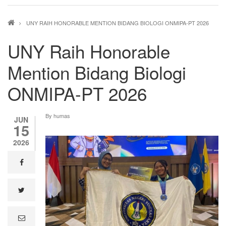
Breadcrumb
UNY RAIH HONORABLE MENTION BIDANG BIOLOGI ONMIPA-PT 2026
UNY Raih Honorable
Mention Bidang Biologi
ONMIPA-PT 2026
By
humas
JUN
15
2026
facebook
twitter
e
m