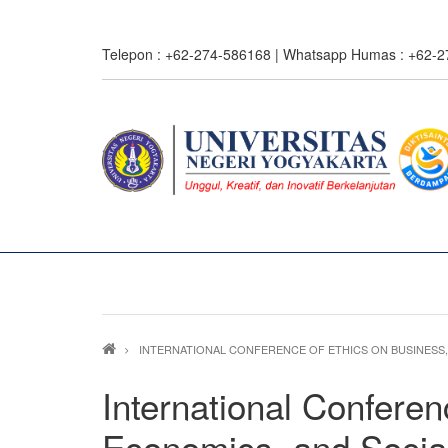
Skip
to
Telepon : +62-274-586168 | Whatsapp Humas : +62-
main
content
Breadcrumb
INTERNATIONAL CONFERENCE OF ETHICS ON BUSINESS, 
International Conferen
Economics, and Socia