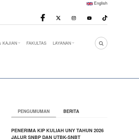
English
facebook
Instagram
youtube
& KAJIAN
FAKULTAS
LAYANAN
FA
FA-
SEARCH
DROPDOWN
TRIGGER
PENGUMUMAN
BERITA
PENERIMA KIP KULIAH UNY TAHUN 2026
JALUR SNBP DAN UTBK-SNBT