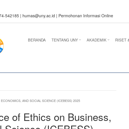
274-542185 |
humas@uny.ac.id
|
Permohonan Informasi Online
BERANDA
TENTANG UNY
AKADEMIK
RISET 
ECONOMICS, AND SOCIAL SCIENCE (ICEBESS) 2025
ce of Ethics on Business,
l Science (ICEBESS)