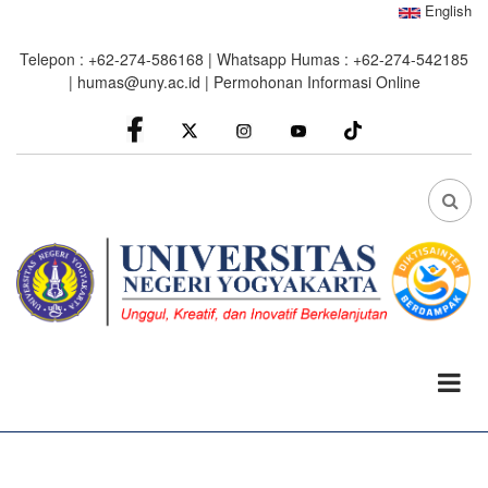
Skip
English
to
Telepon : +62-274-586168 | Whatsapp Humas : +62-274-542185
main
|
humas@uny.ac.id
|
Permohonan Informasi Online
content
facebook
Instagram
youtube
FA
FA-
SEA
DRO
TRI