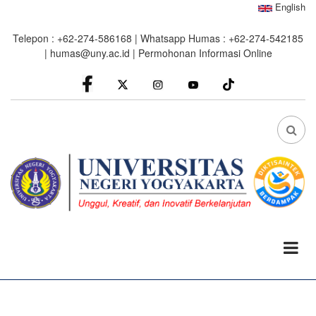
Skip
English
to
Telepon : +62-274-586168 | Whatsapp Humas : +62-274-542185
main
|
humas@uny.ac.id
|
Permohonan Informasi Online
content
facebook
Instagram
youtube
FA
FA-
SEA
DRO
TRI