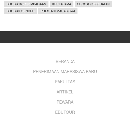
SDGS #16 KELEMBAGAAN
KERJASAMA
SDGS #3 KESEHATAN
SDGS #5 GENDER
PRESTASI MAHASISWA
Footer
BERANDA
PENERIMAAN MAHASISWA BARU
menu
FAKULTAS
ARTIKEL
PEWARA
EDUTOUR