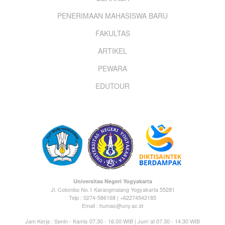
Footer
PENERIMAAN MAHASISWA BARU
menu
FAKULTAS
ARTIKEL
PEWARA
EDUTOUR
Universitas Negeri Yogyakarta
Jl. Colombo No.1 Karangmalang Yogyakarta 55281
Telp : 0274-586168 | +62274542185
Email : humas@uny.ac.id
Jam Kerja : Senin - Kamis 07.30 - 16.00 WIB | Jum`at 07.30 - 14.30 WIB