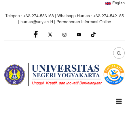
Skip
English
to
Telepon : +62-274-586168 | Whatsapp Humas : +62-274-542185
main
|
humas@uny.ac.id
|
Permohonan Informasi Online
content
facebook
Instagram
youtube
FA
FA-
SEA
DRO
TRI