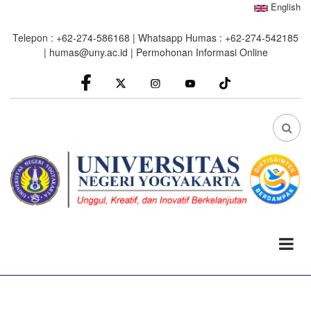
Skip
English
to
Telepon : +62-274-586168 | Whatsapp Humas : +62-274-542185
main
|
humas@uny.ac.id
|
Permohonan Informasi Online
content
facebook
Instagram
youtube
FA
FA-
SEA
DRO
TRI
0%
read