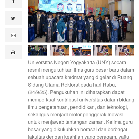
facebook
twitter
e
m
a
i
print
l
Universitas Negeri Yogyakarta (UNY) secara
resmi mengukuhkan lima guru besar baru dalam
sebuah upacara khidmat yang digelar di Ruang
Sidang Utama Rektorat pada hari Rabu,
(24/9/25). Pengukuhan ini diharapkan dapat
memperkuat kontribusi universitas dalam bidang
ilmu pengetahuan, pendidikan, dan teknologi,
sekaligus menjadi motor penggerak inovasi
untuk menjawab tantangan zaman. Kelima guru
besar yang dikukuhkan berasal dari berbagai
fakultas dengan keahlian yang beragam, yaitu