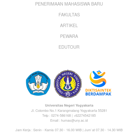
PENERIMAAN MAHASISWA BARU
menu
FAKULTAS
ARTIKEL
PEWARA
EDUTOUR
Universitas Negeri Yogyakarta
Jl. Colombo No.1 Karangmalang Yogyakarta 55281
Telp : 0274-586168 | +62274542185
Email : humas@uny.ac.id
Jam Kerja : Senin - Kamis 07.30 - 16.00 WIB | Jum`at 07.30 - 14.30 WIB