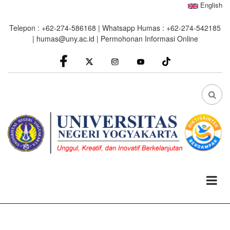
Skip
English
to
Telepon : +62-274-586168 | Whatsapp Humas : +62-274-542185
main
|
humas@uny.ac.id
|
Permohonan Informasi Online
content
facebook
Instagram
youtube
FA
FA-
SEA
DRO
TRI
0%
read