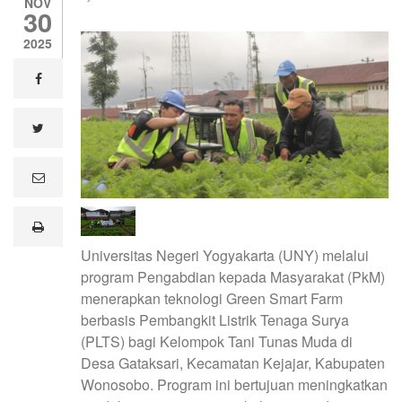
NOV
30
2025
facebook
twitter
e
m
a
i
print
l
Universitas Negeri Yogyakarta (UNY) melalui
program Pengabdian kepada Masyarakat (PkM)
menerapkan teknologi Green Smart Farm
berbasis Pembangkit Listrik Tenaga Surya
(PLTS) bagi Kelompok Tani Tunas Muda di
Desa Gataksari, Kecamatan Kejajar, Kabupaten
Wonosobo. Program ini bertujuan meningkatkan