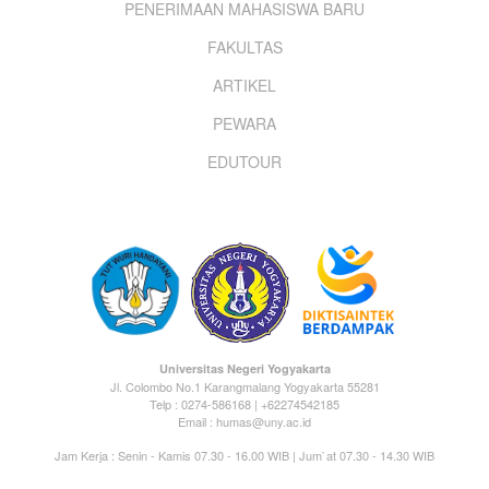
PENERIMAAN MAHASISWA BARU
menu
FAKULTAS
ARTIKEL
PEWARA
EDUTOUR
Universitas Negeri Yogyakarta
Jl. Colombo No.1 Karangmalang Yogyakarta 55281
Telp : 0274-586168 | +62274542185
Email : humas@uny.ac.id
Jam Kerja : Senin - Kamis 07.30 - 16.00 WIB | Jum`at 07.30 - 14.30 WIB