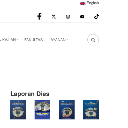
English
facebook
Instagram
youtube
& KAJIAN
FAKULTAS
LAYANAN
FA
FA-
SEARCH
DROPDOWN
TRIGGER
Laporan Dies