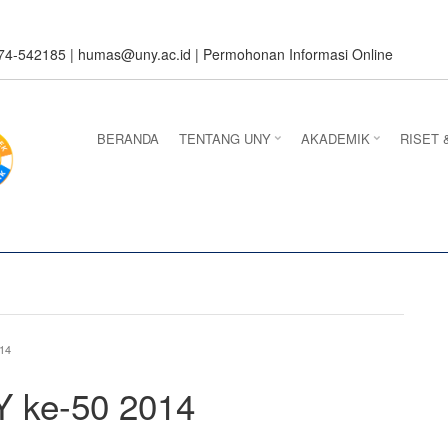
274-542185 |
humas@uny.ac.id
|
Permohonan Informasi Online
BERANDA
TENTANG UNY
AKADEMIK
RISET 
14
Y ke-50 2014