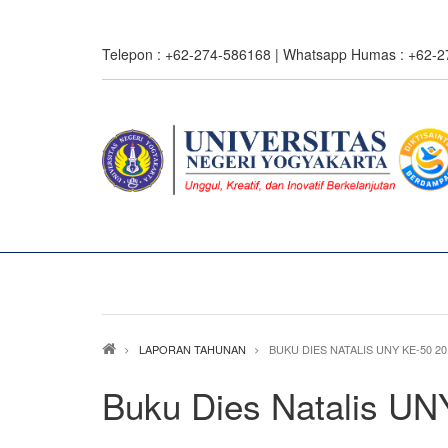
Skip
to
Telepon : +62-274-586168 | Whatsapp Humas : +62-
main
content
Breadcrumb
LAPORAN TAHUNAN
BUKU DIES NATALIS UNY KE-50 20
Buku Dies Natalis UN