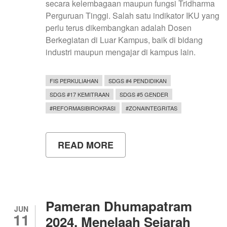
secara kelembagaan maupun fungsi Tridharma
Perguruan Tinggi. Salah satu indikator IKU yang
perlu terus dikembangkan adalah Dosen
Berkegiatan di Luar Kampus, baik di bidang
industri maupun mengajar di kampus lain.
FIS PERKULIAHAN
SDGS #4 PENDIDIKAN
SDGS #17 KEMITRAAN
SDGS #5 GENDER
#REFORMASIBIROKRASI
#ZONAINTEGRITAS
READ MORE
ABOUT
PERKULIAHAN
TAMU
DOSEN
DEPARTEMEN
PENDIDIKAN
SOSIOLOGI
Pameran Dhumapatram
DI
JUN
11
FAKULTAS
2024, Menelaah Sejarah
PEMBANGUNAN