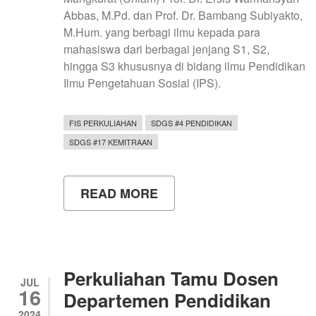
Abbas, M.Pd. dan Prof. Dr. Bambang Subiyakto,
M.Hum. yang berbagi ilmu kepada para
mahasiswa dari berbagai jenjang S1, S2,
hingga S3 khususnya di bidang ilmu Pendidikan
Ilmu Pengetahuan Sosial (IPS).
FIS PERKULIAHAN
SDGS #4 PENDIDIKAN
SDGS #17 KEMITRAAN
READ MORE
ABOUT
VISITING
PROFESOR
PENDIDIKAN
IPS
DI
FISHIPOL
Perkuliahan Tamu Dosen
UNY
JUL
16
Departemen Pendidikan
2024