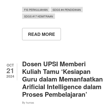
FIS PERKULIAHAN
SDGS #4 PENDIDIKAN
SDGS #17 KEMITRAAN
READ MORE
ABOUT
DEPARTEMEN
PENDIDIKAN
SOSIOLOGI
UNY
GELAR
ACARA
Dosen UPSI Memberi
PRAKTISI
OCT
21
MENGAJAR:
Kuliah Tamu ‘Kesiapan
MENYOROTI
2024
Guru dalam Memanfaatkan
TANTANGAN
RADIKALISME
Arificial Intelligence dalam
DI
KALANGAN
Proses Pembelajaran’
GENERASI
MUDA
By
humas