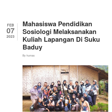
MAHASISWA
PENDIDIKAN
SOSIOLOGI
INI
BERHASIL
Mahasiswa Pendidikan
MAGANG
FEB
07
MANDIRI
Sosiologi Melaksanakan
DI
2023
Kuliah Lapangan Di Suku
PCINU
KOREA
Baduy
SELATAN
—
By
humas
INILAH
CERITA
SERUNYA!