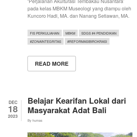
‘Perjalanan Akulturasi Tembakau Nusantara’
pada kelas MBKM Museologi yang diampu oleh
Kuncoro Hadi, MA. dan Nanang Setiawan, MA.
FIS PERKULIAHAN
MBKM
SDGS #4 PENDIDIKAN
#ZONAINTEGRITAS
#REFORMASIBIROKRASI
READ MORE
ABOUT
PAMERAN
DHUMAPATRAM
2024,
MENELAAH
SEJARAH
SEBAGAI
Belajar Kearifan Lokal dari
REKOGNISI
DEC
18
AKULTURASI
Masyarakat Adat Bali
2023
By
humas