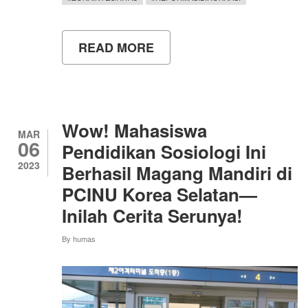
READ MORE
ABOUT
BELAJAR
KEARIFAN
LOKAL
DARI
MASYARAKAT
ADAT
Wow! Mahasiswa
BALI
MAR
06
Pendidikan Sosiologi Ini
2023
Berhasil Magang Mandiri di
PCINU Korea Selatan—
Inilah Cerita Serunya!
By
humas