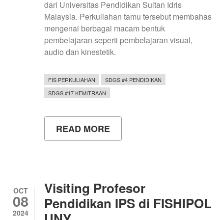
dari Universitas Pendidikan Sultan Idris
Malaysia. Perkuliahan tamu tersebut membahas
mengenai berbagai macam bentuk
pembelajaran seperti pembelajaran visual,
audio dan kinestetik.
FIS PERKULIAHAN
SDGS #4 PENDIDIKAN
SDGS #17 KEMITRAAN
READ MORE
ABOUT
DEPARTEMEN
PENDIDIKAN
SOSIOLOGI
FISHIPOL
UNY
GELAR
Visiting Profesor
VISITING
OCT
08
LECTURER
Pendidikan IPS di FISHIPOL
DARI
2024
UNY
UNIVERSITAS