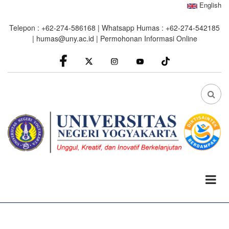
Skip
English
to
Telepon : +62-274-586168 | Whatsapp Humas : +62-274-542185
main
|
humas@uny.ac.id
|
Permohonan Informasi Online
content
facebook
Instagram
youtube
FA
FA-
SEA
DRO
TRI