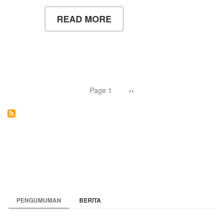
READ MORE
ABOUT
PENGALAMAN
MAHASISWA
GAMBIA
KULIAH
DI
UNY
Pagination
Page 1
Next
››
page
PENGUMUMAN
BERITA