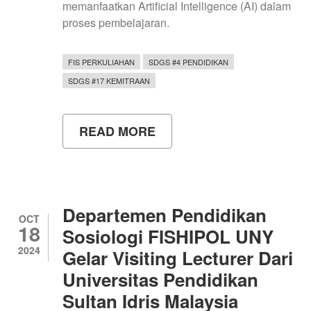
memanfaatkan Artificial Intelligence (AI) dalam
proses pembelajaran.
FIS PERKULIAHAN
SDGS #4 PENDIDIKAN
SDGS #17 KEMITRAAN
READ MORE
ABOUT
DOSEN
UPSI
MEMBERI
KULIAH
TAMU
‘KESIAPAN
Departemen Pendidikan
GURU
OCT
18
DALAM
Sosiologi FISHIPOL UNY
MEMANFAATKAN
2024
Gelar Visiting Lecturer Dari
ARIFICIAL
INTELLIGENCE
Universitas Pendidikan
DALAM
PROSES
Sultan Idris Malaysia
PEMBELAJARAN’