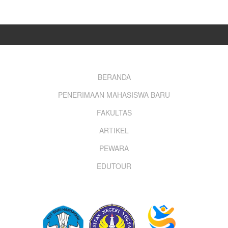
Footer
BERANDA
PENERIMAAN MAHASISWA BARU
menu
FAKULTAS
ARTIKEL
PEWARA
EDUTOUR