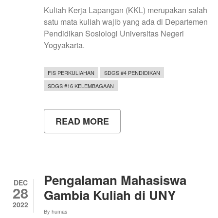
Kuliah Kerja Lapangan (KKL) merupakan salah
satu mata kuliah wajib yang ada di Departemen
Pendidikan Sosiologi Universitas Negeri
Yogyakarta.
FIS PERKULIAHAN
SDGS #4 PENDIDIKAN
SDGS #16 KELEMBAGAAN
READ MORE
ABOUT
MAHASISWA
PENDIDIKAN
SOSIOLOGI
MELAKSANAKAN
KULIAH
LAPANGAN
Pengalaman Mahasiswa
DI
DEC
28
SUKU
Gambia Kuliah di UNY
BADUY
2022
By
humas