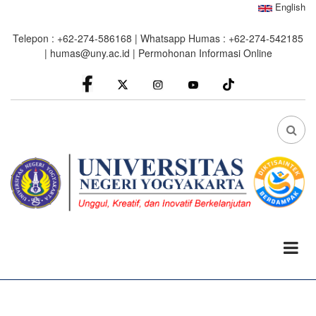
Skip
English
to
Telepon : +62-274-586168 | Whatsapp Humas : +62-274-542185
main
|
humas@uny.ac.id
|
Permohonan Informasi Online
content
facebook
Instagram
youtube
FA
FA-
SEA
DRO
TRI
0%
read