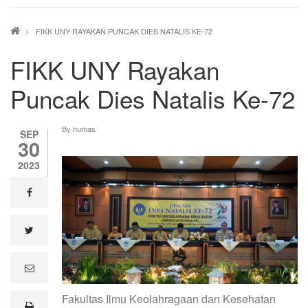
Breadcrumb
FIKK UNY RAYAKAN PUNCAK DIES NATALIS KE-72
FIKK UNY Rayakan
Puncak Dies Natalis Ke-72
By
humas
SEP
30
2023
facebook
twitter
e
m
a
Fakultas Ilmu Keolahragaan dan Kesehatan
i
print
l