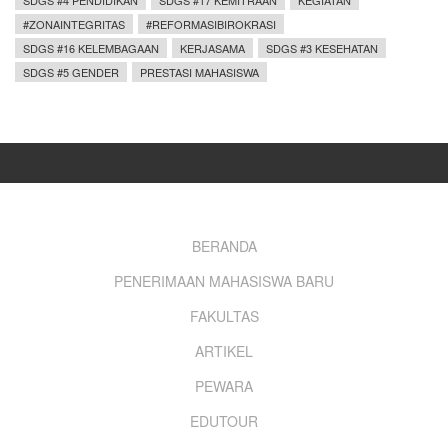
SDGS #4 PENDIDIKAN
SDGS #17 KEMITRAAN
KEGIATAN
#ZONAINTEGRITAS
#REFORMASIBIROKRASI
SDGS #16 KELEMBAGAAN
KERJASAMA
SDGS #3 KESEHATAN
SDGS #5 GENDER
PRESTASI MAHASISWA
Footer
BERANDA
PENERIMAAN MAHASISWA BARU
menu
FAKULTAS
ARTIKEL
PEWARA
EDUTOUR