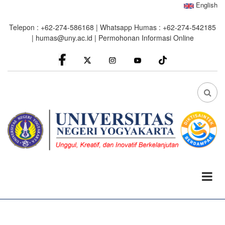
Skip
English
to
Telepon : +62-274-586168 | Whatsapp Humas : +62-274-542185
main
|
humas@uny.ac.id
|
Permohonan Informasi Online
content
facebook
Instagram
youtube
FA
FA-
SEA
DRO
TRI
0%
read