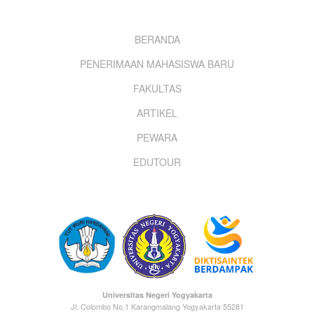
Footer
BERANDA
PENERIMAAN MAHASISWA BARU
menu
FAKULTAS
ARTIKEL
PEWARA
EDUTOUR
Universitas Negeri Yogyakarta
Jl. Colombo No.1 Karangmalang Yogyakarta 55281