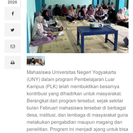
2026
facebook
twitter
e
m
a
i
print
l
Mahasiswa Universitas Negeri Yogyakarta
(UNY) dalam program Pembelajaran Luar
Kampus (PLK) telah membuktikan besarnya
kontribusi yang dihadirkan untuk masyarakat.
Berangkat dari program tersebut. sejak sekitar
bulan Februari mahasiswa tersebar di berbagai
desa, institusi, dan lembaga di masyarakat guna
melakukan pengabdian maupun magang dan
penelitian. Program ini menjadi ajang untuk bisa