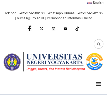
Skip
English
to
Telepon : +62-274-586168 | Whatsapp Humas : +62-274-542185
main
|
humas@uny.ac.id
|
Permohonan Informasi Online
content
facebook
Instagram
youtube
FA
FA-
SEA
DRO
TRI
0%
read