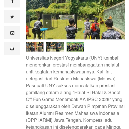
facebook
twitter
e
m
a
i
print
l
Universitas Negeri Yogyakarta (UNY) kembali
menorehkan prestasi membanggakan melalui
unit kegiatan kemahasiswaannya. Kali ini,
delegasi dari Resimen Mahasiswa (Menwa)
Pasopati UNY sukses mencatatkan prestasi
gemilang dalam ajang "Halal Bi Halal & Shoot
Off Fun Game Menembak AA IPSC 2026" yang
diselenggarakan oleh Dewan Pimpinan Provinsi
Ikatan Alumni Resimen Mahasiswa Indonesia
(DPP IARMI) Jawa Tengah. Kompetisi adu
ketangkasan ini diselenggarakan pada Minggu