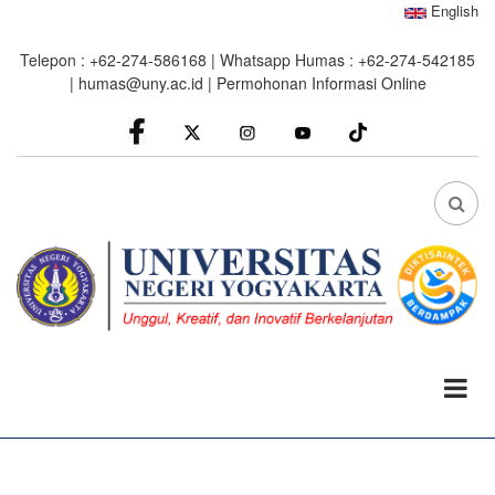
Skip
English
to
Telepon : +62-274-586168 | Whatsapp Humas : +62-274-542185
main
|
humas@uny.ac.id
|
Permohonan Informasi Online
content
facebook
Instagram
youtube
FA
FA-
SEA
DRO
TRI
0%
read