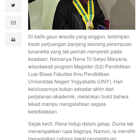
twitter
e
m
a
Di balik gaun wisuda yang anggun, tersimpan
i
print
l
kisah perjuangan panjang seorang perempuan
tunanetra yang tak pernah menyerah pada
keadaan. Namanya Rena Tri Setyo Maryana,
wisudawati program Magister (S2) Pendidikan
Luar Biasa Fakultas Ilmu Pendidikan
Universitas Negeri Yogyakarta (UNY). Hari
kelulusannya bukan sekadar akhir dari
perjalanan akademik, melainkan bukti bahwa
tekad mampu mengalahkan segala
keterbatasan.
Sejak kecil, Rena hidup dalam gelap. Dunia tak
menampakkan rupa baginya. Namun, ia memilih
menyalakan cahaya lewat pengetahuan.