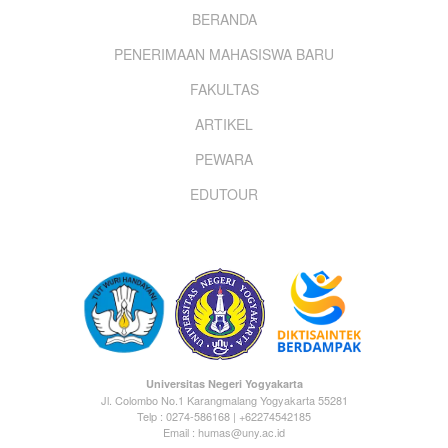
Footer
BERANDA
PENERIMAAN MAHASISWA BARU
menu
FAKULTAS
ARTIKEL
PEWARA
EDUTOUR
Universitas Negeri Yogyakarta
Jl. Colombo No.1 Karangmalang Yogyakarta 55281
Telp : 0274-586168 | +62274542185
Email : humas@uny.ac.id