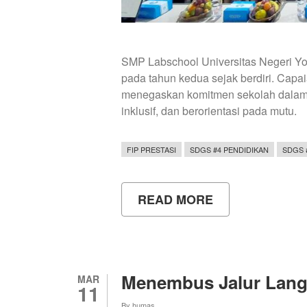
SMP Labschool Universitas Negeri Yog
pada tahun kedua sejak berdiri. Capa
menegaskan komitmen sekolah dalam 
inklusif, dan berorientasi pada mutu.
FIP PRESTASI
SDGS #4 PENDIDIKAN
SDGS 
READ MORE
ABOUT
SMP
LABSCHOOL
UNY
RAIH
AKREDITASI
A
Menembus Jalur Langi
MAR
DI
11
TAHUN
By
humas