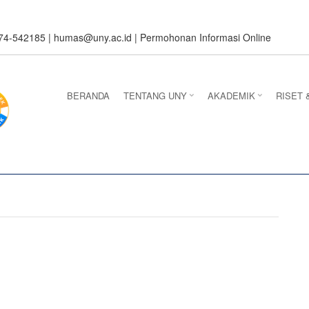
274-542185 |
humas@uny.ac.id
|
Permohonan Informasi Online
BERANDA
TENTANG UNY
AKADEMIK
RISET 