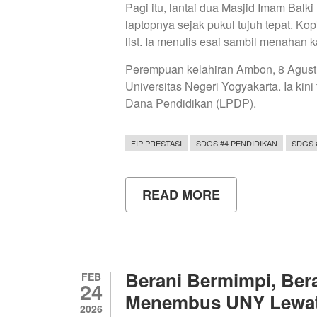
Pagi itu, lantai dua Masjid Imam Ba
laptopnya sejak pukul tujuh tepat. Ko
list. Ia menulis esai sambil menahan
Perempuan kelahiran Ambon, 8 Agustu
Universitas Negeri Yogyakarta. Ia ki
Dana Pendidikan (LPDP).
FIP PRESTASI
SDGS #4 PENDIDIKAN
SDGS 
READ MORE
ABOUT
MENEMBUS
JALUR
LANGIT,
ROSNIA
TAKLUKKAN
LPDP
Berani Bermimpi, Bera
FEB
24
Menembus UNY Lewat 
2026