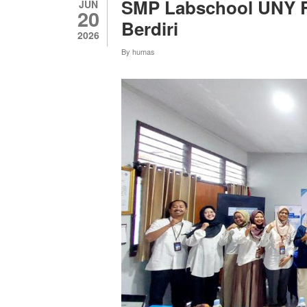
SMP Labschool UNY Ra
JUN
20
Berdiri
2026
By
humas