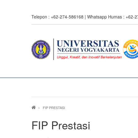
Skip
to
Telepon : +62-274-586168 | Whatsapp Humas : +62-
main
content
Breadcrumb
FIP PRESTASI
FIP Prestasi