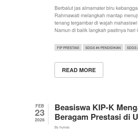
Berbalut jas almamater biru kebangga
Rahmawati melangkah mantap menuju 
tenang tergambar di wajah mahasiswi 
Namun di balik langkah pastinya hari 
FIP PRESTASI
SDGS #4 PENDIDIKAN
SDGS 
READ MORE
ABOUT
BERANI
BERMIMPI,
BERANI
BERJUANG:
KISAH
KARINA
Beasiswa KIP-K Menga
FEB
MENEMBUS
23
UNY
Beragam Prestasi di 
LEWAT
2026
KIP
By
humas
KULIAH