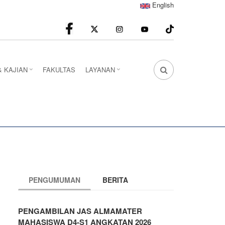
English
facebook
Instagram
youtube
& KAJIAN
FAKULTAS
LAYANAN
FA
FA-
SEARCH
DROPDOWN
TRIGGER
PENGUMUMAN
BERITA
PENGAMBILAN JAS ALMAMATER
MAHASISWA D4-S1 ANGKATAN 2026